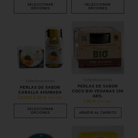
producto
producto
SELECCIONAR
SELECCIONAR
OPCIONES
OPCIONES
Este
producto
tiene
múltiples
variantes.
Las
opciones
se
pueden
elegir
Esferificaciones
Esferificaciones
en
PERLAS DE SABOR
PERLAS DE SABOR
la
COCO BIO VEGANAS 100
CABALLA AHUMADA
página
GRS.
DESDE
5,65
€
IVA INC.
de
7,99
€
IVA INC.
producto
SELECCIONAR
OPCIONES
AÑADIR AL CARRITO
Este
producto