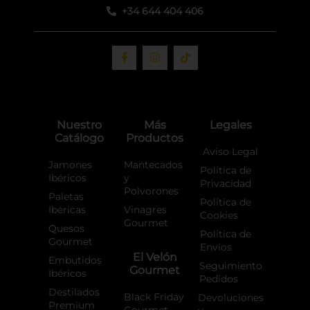
+34 644 404 406
F
I
T
a
n
i
c
s
k
e
t
t
b
a
o
o
g
k
o
r
Nuestro
Más
Legales
k
a
Catálogo
Productos
-
m
f
Aviso Legal
Jamones
Mantecados
Política de
Ibéricos
y
Privacidad
Polvorones
Paletas
Política de
Ibéricas
Vinagres
Cookies
Gourmet
Quesos
Política de
Gourmet
Envíos
El Velón
Embutidos
Seguimiento
Gourmet
Ibéricos
Pedidos
Destilados
Black Friday
Devoluciones
Premium