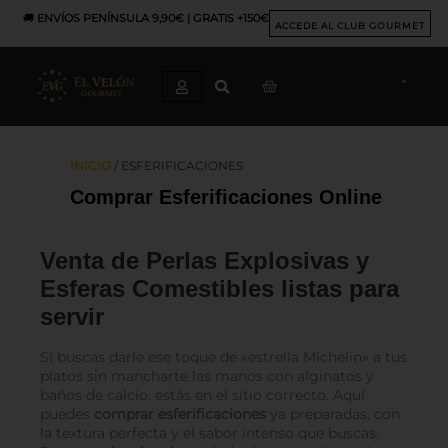
Ir
🚚
ENVÍOS PENÍNSULA 9,90€ | GRATIS +150€
al
ACCEDE AL CLUB GOURMET
contenido
CART
INICIO
/ ESFERIFICACIONES
Comprar Esferificaciones Online
Venta de Perlas Explosivas y
Esferas Comestibles listas para
servir
Si buscas darle ese toque de «estrella Michelin» a tus
platos sin mancharte las manos con alginatos y
baños de calcio, estás en el sitio correcto. Aquí
puedes
comprar esferificaciones
ya preparadas, con
la textura perfecta y el sabor intenso que buscas.