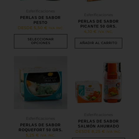
pueden
elegir
Esferificaciones
en
Esferificaciones
PERLAS DE SABOR
la
PERLAS DE SABOR
PESTO
página
PICANTE 50 GRS.
DESDE
5,50
€
IVA INC.
de
4,10
€
IVA INC.
producto
SELECCIONAR
OPCIONES
AÑADIR AL CARRITO
Este
producto
tiene
múltiples
variantes.
Las
opciones
se
pueden
elegir
Esferificaciones
en
Esferificaciones
PERLAS DE SABOR
la
PERLAS DE SABOR
SALMÓN AHUMADO
página
ROQUEFORT 50 GRS.
DESDE
8,25
€
IVA INC.
de
5,25
€
IVA INC.