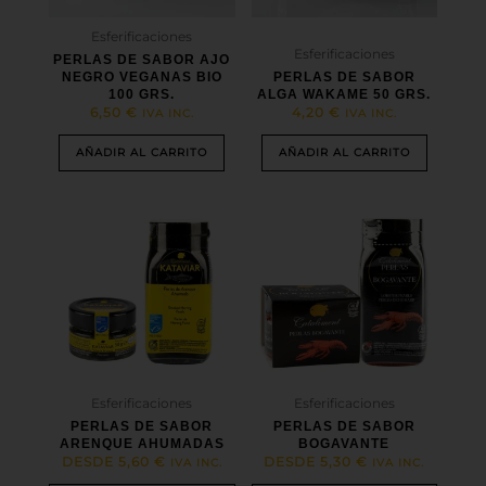
Esferificaciones
Esferificaciones
PERLAS DE SABOR AJO
NEGRO VEGANAS BIO
PERLAS DE SABOR
100 GRS.
ALGA WAKAME 50 GRS.
6,50
€
4,20
€
IVA INC.
IVA INC.
AÑADIR AL CARRITO
AÑADIR AL CARRITO
Este
Este
producto
producto
tiene
tiene
múltiples
múltiples
variantes.
variantes.
Las
Las
opciones
opciones
se
se
pueden
pueden
elegir
elegir
Esferificaciones
Esferificaciones
en
en
PERLAS DE SABOR
PERLAS DE SABOR
la
la
ARENQUE AHUMADAS
BOGAVANTE
página
página
DESDE
5,60
€
DESDE
5,30
€
IVA INC.
IVA INC.
de
de