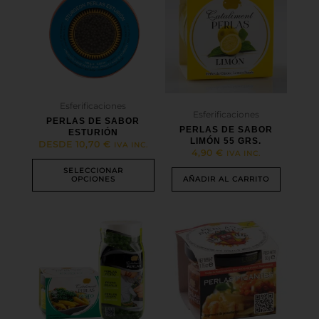
tiene
múltiples
variantes.
Las
opciones
se
pueden
elegir
Esferificaciones
en
Esferificaciones
PERLAS DE SABOR
la
PERLAS DE SABOR
ESTURIÓN
página
LIMÓN 55 GRS.
DESDE
10,70
€
IVA INC.
de
4,90
€
IVA INC.
producto
SELECCIONAR
OPCIONES
AÑADIR AL CARRITO
Este
producto
tiene
múltiples
variantes.
Las
opciones
se