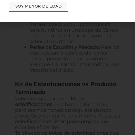
en un sushi. Aportan acidez y umami
SOY MENOR DE EDAD
sin mojar el plato.
Esferificaciones para Coctelería:
Si
buscas
perlas explosivas de sabores
frutales (coco, yuzu,…), son ideales
para hundirse en una copa de Cava o
flotar en un Gin Tonic, liberando el
sabor al morderlas.
Perlas de Esturión y Pescado:
Para los
que buscan la estética del caviar
clásico pero con sabores como el
arenque o el salmón ahumado, a una
fracción del precio.
Kit de Esferificaciones vs Producto
Terminado
Sabemos que existe el
kit de
esferificaciones
para hacerlo tú mismo,
pero seamos honestos: requiere tiempo,
precisión y genera mucha merma. Nuestras
esferificaciones listas para comprar
son la
solución eficiente.
Te ofrecemos
botes de esferificaciones
que