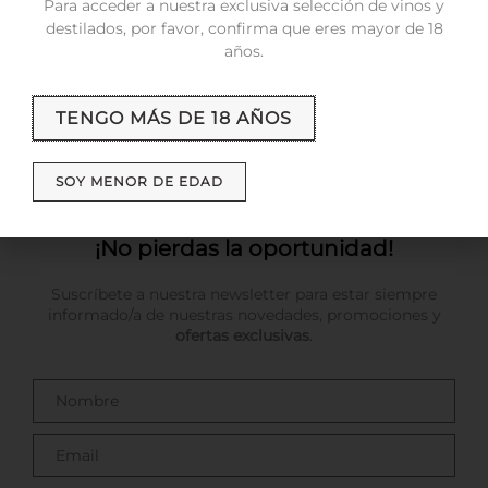
Para acceder a nuestra exclusiva selección de vinos y
destilados, por favor, confirma que eres mayor de 18
« ANTERIOR
1
2
3
4
POSTERIOR »
años.
Search
TENGO MÁS DE 18 AÑOS
SOY MENOR DE EDAD
¡No pierdas la oportunidad!
Suscríbete a nuestra newsletter para estar siempre
informado/a de nuestras novedades, promociones y
ofertas exclusivas
.
Name
Email