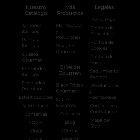
o
r
Nuestro
Más
Legales
k
a
Catálogo
Productos
-
m
f
Aviso Legal
Jamones
Mantecados
Política de
Ibéricos
y
Privacidad
Polvorones
Paletas
Política de
Ibéricas
Vinagres
Cookies
Gourmet
Quesos
Política de
Gourmet
Envíos
El Velón
Embutidos
Seguimiento
Gourmet
Ibéricos
Pedidos
Destilados
Black Friday
Devoluciones
Premium
Gourmet
y
Esferificaciones
Reembolsos
Sobre
Nosotros
Mermeladas
Condiciones
Contratación
Contacto
Conservas
Mapa del
Blog
AOVEs
Sitio
Ofertas
Vinos
Regalos
Caviar