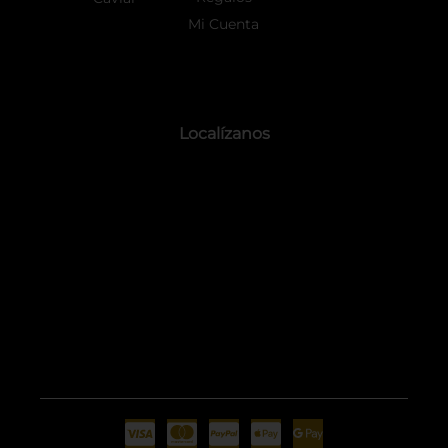
Mi Cuenta
Localízanos
C
C
C
C
G