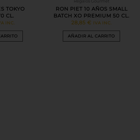
Regalos Gourmet
S TOKYO
RON PIET 10 AÑOS SMALL
0 CL.
BATCH XO PREMIUM 50 CL.
28,85
€
VA INC.
IVA INC.
CARRITO
AÑADIR AL CARRITO