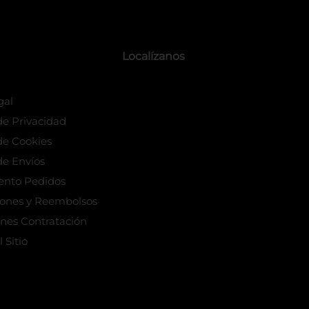
Localízanos
gal
 de Privacidad
 de Cookies
de Envíos
ento Pedidos
iones y Reembolsos
nes Contratación
 Sitio