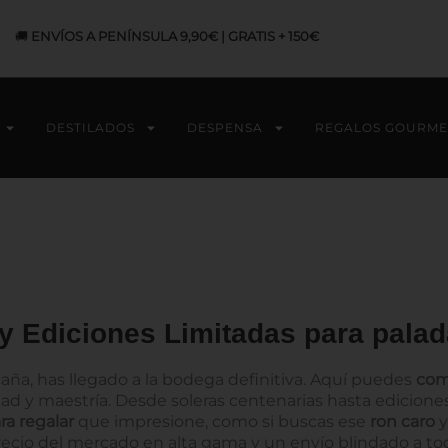
🚚
ENVÍOS A PENÍNSULA 9,90€ | GRATIS + 150€
DESTILADOS
DESPENSA
REGALOS GOURME
y Ediciones Limitadas para palad
caña, has llegado a la bodega definitiva. Aquí puedes
com
dad y maestría. Desde soleras centenarias hasta edicione
ra regalar
que impresione, como si buscas ese
ron caro
y
recio del mercado en alta gama y un envío blindado a tod