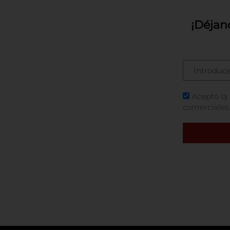
¡Déjan
Acepto la
comerciales.