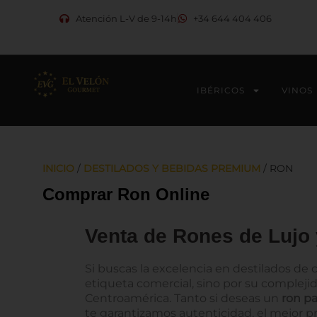
Ir
Atención L-V de 9-14h
+34 644 404 406
al
contenido
IBÉRICOS
VINOS
INICIO
/
DESTILADOS Y BEBIDAS PREMIUM
/ RON
Comprar Ron Online
Venta de Rones de Lujo 
Si buscas la excelencia en destilados de 
etiqueta comercial, sino por su compleji
Centroamérica. Tanto si deseas un
ron pa
te garantizamos autenticidad, el mejor p