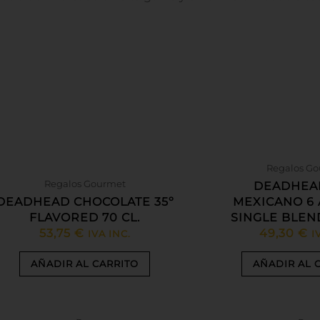
Regalos G
Regalos Gourmet
DEADHEA
DEADHEAD CHOCOLATE 35º
MEXICANO 6 
FLAVORED 70 CL.
SINGLE BLEN
53,75
€
49,30
€
IVA INC.
I
AÑADIR AL CARRITO
AÑADIR AL 