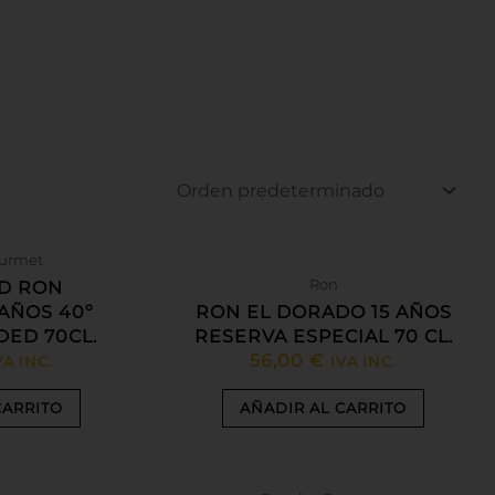
ourmet
Ron
D RON
AÑOS 40º
RON EL DORADO 15 AÑOS
DED 70CL.
RESERVA ESPECIAL 70 CL.
56,00
€
VA INC.
IVA INC.
CARRITO
AÑADIR AL CARRITO