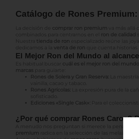
Catálogo de Rones Premium: 
La decisión de
comprar ron premium
va más allá 
combinados para centrarnos en el
ron de calidad
s
Nuestra
tienda de ron
especializado reúne las joya
dedicamos a la
venta de ron
que cuenta historias a
El Mejor Ron del Mundo al alcance
Es habitual buscar
cuál es el mejor ron del mund
marcas
para guiarte:
Rones de Solera y Gran Reserva:
La maestría
vainilla, cacao y tabaco.
Rones Agrícolas:
La expresión pura de la cañ
sofisticado.
Ediciones «Single Cask»:
Para el coleccionis
¿Por qué comprar Rones Caros? Pr
A menudo nos preguntan si merece la pena paga
premium
radica en la selección de las melazas, la