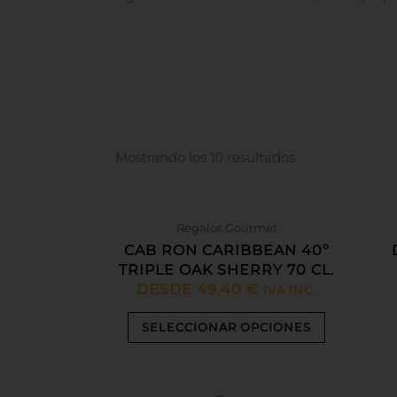
Mostrando los 10 resultados
Este
producto
Regalos Gourmet
tiene
CAB RON CARIBBEAN 40º
múltiples
TRIPLE OAK SHERRY 70 CL.
variantes.
DESDE
49,40
€
IVA INC.
Las
opciones
SELECCIONAR OPCIONES
se
pueden
elegir
en