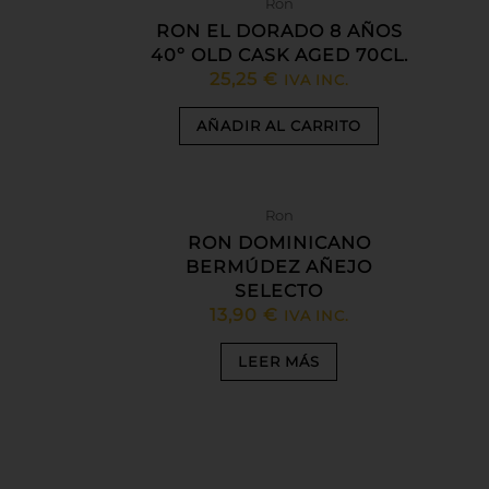
Ron
la
RON EL DORADO 8 AÑOS
página
40º OLD CASK AGED 70CL.
de
25,25
€
IVA INC.
producto
AÑADIR AL CARRITO
AGOTADO
Ron
RON DOMINICANO
BERMÚDEZ AÑEJO
SELECTO
13,90
€
IVA INC.
LEER MÁS