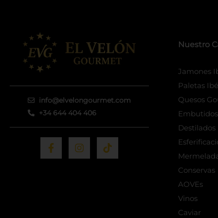
Nuestro C
Jamones Ib
Paletas Ibé
Quesos Go
info@elvelongourmet.com
+34 644 404 406
Embutidos 
Destilado
F
I
T
Esferificac
a
n
i
Mermelad
c
s
k
e
t
t
Conservas
b
a
o
AOVEs
o
g
k
Vinos
o
r
k
a
Caviar