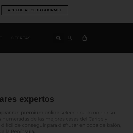
ACCEDE AL CLUB GOURMET
CART
T
OFERTAS
ares expertos
prar ron premium online
seleccionado no por su
s numeradas de las mejores casas del Caribe y
 difícil de conseguir para disfrutar en copa de balón,
a la Península.