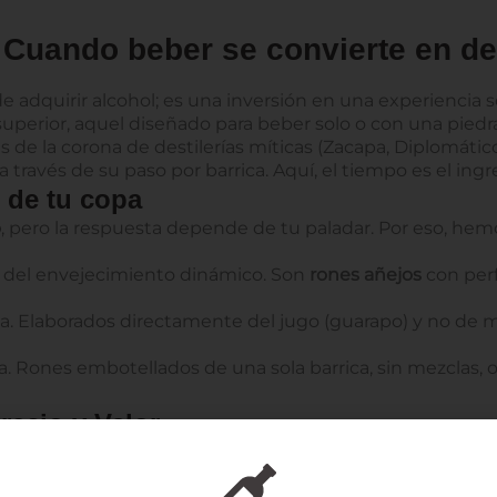
Cuando beber se convierte en de
de adquirir alcohol; es una inversión en una experiencia 
uperior, aquel diseñado para beber solo o con una piedra
s de la corona de destilerías míticas (Zacapa, Diplomátic
 través de su paso por barrica. Aquí, el tiempo es el ingr
 de tu copa
o
, pero la respuesta depende de tu paladar. Por eso, h
 del envejecimiento dinámico. Son
rones añejos
con perf
a.
Elaborados directamente del jugo (guarapo) y no de me
ta. Rones embotellados de una sola barrica, sin mezclas, 
ecio y Valor
r el
precio de un ron
de gama alta. La respuesta es rotund
 pureza del agua y, sobre todo, los años reales de envejeci