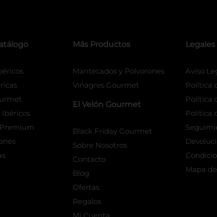
atálogo
Más Productos
Legales
éricos
Mantecados y Polvorones
Aviso Le
ricas
Vinagres Gourmet
Política
urmet
Política
El Velón Gourmet
Ibéricos
Política 
s Premium
Seguimi
Black Friday Gourmet
iones
Devoluc
Sobre Nosotros
as
Condicio
Contacto
Mapa del
Blog
Ofertas
Regalos
Mi Cuenta