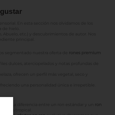
gustar
sensorial. En esta sección nos olvidamos de los
 de hielo.
o, Abuelo, etc.) y descubrimientos de autor. Nos
ediente principal.
emos segmentado nuestra oferta de
rones premium
iles dulces, aterciopelados y notas profundas de
laza, ofrecen un perfil más vegetal, seco y
ofreciendo una personalidad única e irrepetible.
a: sí.
La diferencia entre un ron estándar y un
ron
miento tropical.