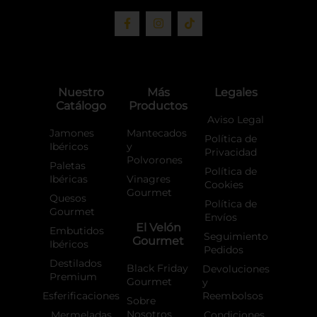
F
I
T
a
n
i
c
s
k
e
t
t
b
a
o
o
g
k
o
r
Nuestro
Más
Legales
k
a
Catálogo
Productos
-
m
f
Aviso Legal
Jamones
Mantecados
Política de
Ibéricos
y
Privacidad
Polvorones
Paletas
Política de
Ibéricas
Vinagres
Cookies
Gourmet
Quesos
Política de
Gourmet
Envíos
El Velón
Embutidos
Seguimiento
Gourmet
Ibéricos
Pedidos
Destilados
Black Friday
Devoluciones
Premium
Gourmet
y
Esferificaciones
Reembolsos
Sobre
Nosotros
Mermeladas
Condiciones