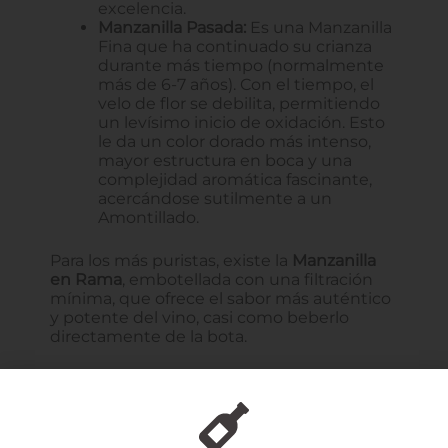
excelencia.
Manzanilla Pasada:
Es una Manzanilla
Fina que ha continuado su crianza
durante más tiempo (normalmente
más de 6-7 años). Con el tiempo, el
velo de flor se debilita, permitiendo
un levísimo inicio de oxidación. Esto
le da un color dorado más intenso,
mayor estructura en boca y una
complejidad aromática fascinante,
acercándose sutilmente a un
Amontillado.
Para los más puristas, existe la
Manzanilla
en Rama
, embotellada con una filtración
mínima, que ofrece el sabor más auténtico
y potente del vino, casi como beberlo
directamente de la bota.
El Maridaje Perfecto con Vino
Manzanilla