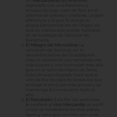
un
Manzanilla es un vino Fino
,
elaborado con uva Palomino y
envejecido bajo «velo de flor» en el
sistema de soleras y criaderas. La gran
diferencia, y lo que le otorga su
propia Denominación de Origen, es
que su crianza solo puede realizarse
en las bodegas de Sanlúcar de
Barrameda.
El Milagro del Microclima:
La
ubicación de Sanlúcar, en la
desembocadura del Guadalquivir,
crea un ambiente con temperaturas
más suaves y una humedad más alta
que en el resto del Marco de Jerez.
Este clima privilegiado hace que el
velo de flor (la capa de levaduras que
protege al vino) sea más grueso y se
mantenga activo durante todo el
año.
El Resultado:
Esta flor tan particular
le confiere al
vino Manzanilla
un perfil
único: es notablemente más pálido,
ligero y seco que un Fino, con unas