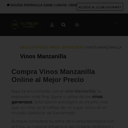
Ir
🚚
ENVÍOS PENÍNSULA 9,90€ | GRATIS +150€
al
ACCEDE AL CLUB GOURMET
contenido
CART
INICIO
/
VINOS
/
VINOS GENEROSOS
/ VINOS MANZANILLA
Vinos Manzanilla
Compra Vinos Manzanilla
Online al Mejor Precio
Aquí te encontrarás con el
vino Manzanilla
, la
expresión más fina, ligera y salina de los
vinos
generosos
. Este tesoro enológico es mucho más
que un vino; es el reflejo de un lugar único en el
mundo: Sanlúcar de Barrameda.
Aunque comparte su alma de crianza biológica con
el Fino, la mágica influencia del Océano Atlántico y