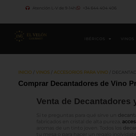
Ir
Atención L-V de 9-14h
+34 644 404 406
al
contenido
IBÉRICOS
VINOS
INICIO
/
VINOS
/
ACCESORIOS PARA VINO
/ DECANTAD
Comprar Decantadores de Vino Pr
Venta de Decantadores y
Si te preguntas para qué sirve un
decant
fabricados en cristal de alta pureza,
acces
aromas de un tinto joven. Todos los
decan
tu mesa o para hacer un regalo inolvidab