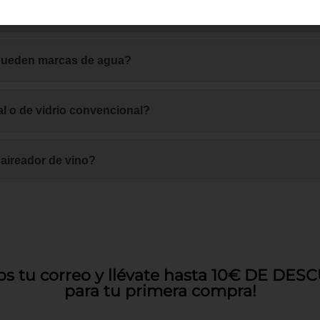
 vino por dentro?
 queden marcas de agua?
al o de vidrio convencional?
 aireador de vino?
os tu correo y llévate hasta 10€ DE DE
para tu primera compra!