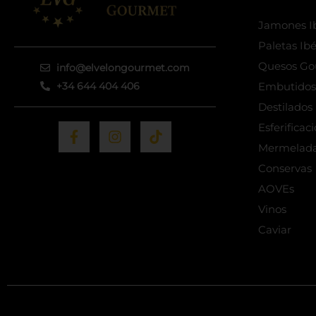
Jamones Ib
Paletas Ibé
Quesos Go
info@elvelongourmet.com
+34 644 404 406
Embutidos 
Destilado
F
I
T
Esferificac
a
n
i
Mermelad
c
s
k
e
t
t
Conservas
b
a
o
AOVEs
o
g
k
Vinos
o
r
k
a
Caviar
-
m
f