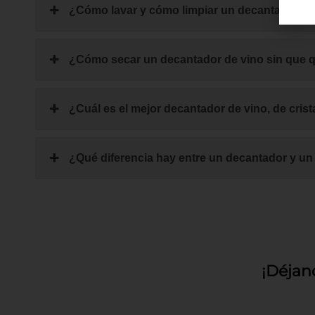
¿Cómo lavar y cómo limpiar un decantador de
¿Cómo secar un decantador de vino sin que
¿Cuál es el mejor decantador de vino, de crist
¿Qué diferencia hay entre un decantador y un
¡Déjan