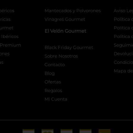
éricos
Mantecados y Polvorones
Aviso Le
ricas
Vinagres Gourmet
Política
urmet
Política
El Velón Gourmet
Ibéricos
Política 
s Premium
Seguimi
Black Friday Gourmet
iones
Devoluc
Sobre Nosotros
as
Condicio
Contacto
Mapa del
Blog
Ofertas
Regalos
Mi Cuenta