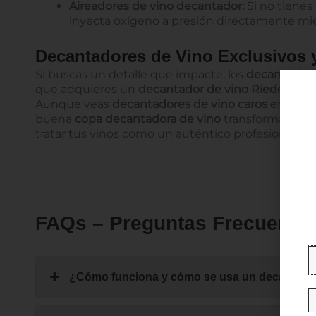
Aireadores de vino decantador:
Si no tienes 
inyecta oxígeno a presión directamente mient
Decantadores de Vino Exclusivos 
Si buscas un detalle que impacte, los
decantadore
que adquieres un
decantador de vino Riedel
o sim
Aunque veas
decantadores de vino caros
en nuest
buena
copa decantadora de vino
transforma una b
tratar tus vinos como un auténtico profesional.
FAQs – Preguntas Frecuentes
¿Cómo funciona y cómo se usa un decantador