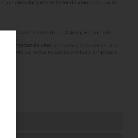
rra, un
aireador y decantador de vino
de boquilla
on marcas referentes de cristalería, asegurando
r decantador de vino
compensa con creces. Una
ra modelos, revisa nuestras ofertas y empieza a