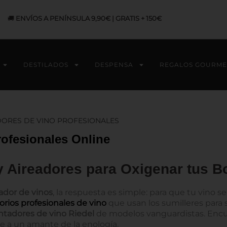
🚚
ENVÍOS A PENÍNSULA 9,90€ | GRATIS + 150€
DESTILADOS
DESPENSA
REGALOS GOURME
ORES DE VINO PROFESIONALES
ofesionales Online
 Aireadores para Oxigenar tus Bo
ador de vinos
, la respuesta es simple: para que tu vino 
orios profesionales de vino
que usan los sumilleres para s
tadores de vino Riedel
de modelos vanguardistas. Encu
le a un amante de la enología.