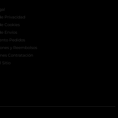
gal
 de Privacidad
 de Cookies
de Envíos
ento Pedidos
iones y Reembolsos
nes Contratación
 Sitio