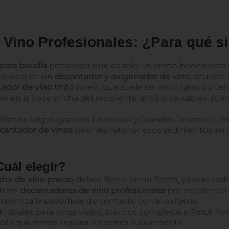
Vino Profesionales: ¿Para qué s
para botella
pensando que es solo un jarrón bonito para d
 líquido en un
decantador y oxigenador de vino
, ocurren
ador de vino tinto
joven, que suele ser muy tánico y cerrad
re en la base ancha del recipiente, el vino se «abre», su
llas de largas guardas (Reservas y Grandes Reservas), lo
cantador de vinos
permite retener esos sedimentos en la
uál elegir?
or de vino precio
, debes fijarte en su forma, ya que cad
n los
decantadores de vino profesionales
por excelencia 
maximiza la superficie de contacto con el oxígeno.
:
Ideales para vinos viejos, blancos complejos o Pinot N
o), solo queremos separar los posos suavemente.