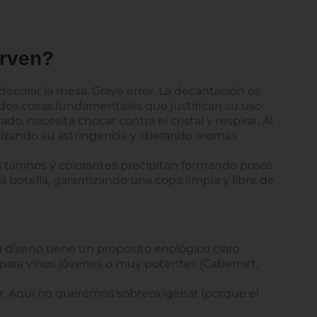
irven?
ecorar la mesa. Grave error. La decantación es
 dos cosas fundamentales que justifican su uso:
o, necesita chocar contra el cristal y respirar. Al
avizando su astringencia y liberando aromas
s taninos y colorantes precipitan formando posos
 botella, garantizando una copa limpia y libre de
a diseño tiene un propósito enológico claro:
para vinos jóvenes o muy potentes (Cabernet,
oir. Aquí no queremos sobreoxigenar (porque el