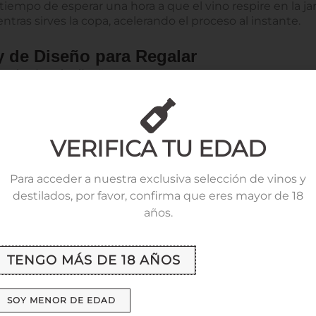
tiempo de esperar una hora a que el vino respire en la ja
ras sirves la copa, acelerando el proceso al instante.
y de Diseño para Regalar
s de vino de diseño
son el regalo estrella. Trabajamos c
ilar, soplado sin plomo para no alterar el sabor.
ro catálogo, te aseguramos que la inversión en un
mejo
otella decente en una experiencia extraordinaria. Compa
VERIFICA TU EDAD
Para acceder a nuestra exclusiva selección de vinos y
destilados, por favor, confirma que eres mayor de 18
años.
 sobre Decantadores de Vino
TENGO MÁS DE 18 AÑOS
 de vino correctamente?
SOY MENOR DE EDAD