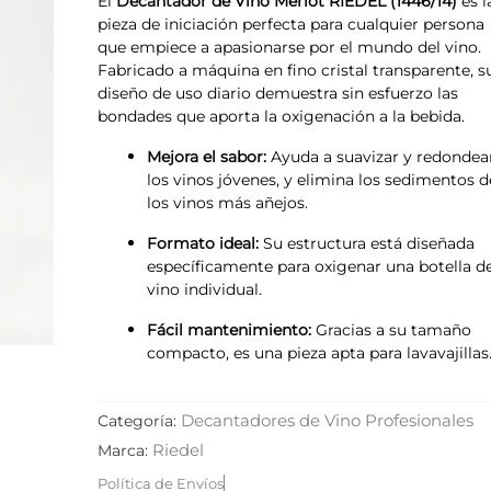
El
Decantador de Vino Merlot RIEDEL (1446/14)
es l
pieza de iniciación perfecta para cualquier persona
que empiece a apasionarse por el mundo del vino.
Fabricado a máquina en fino cristal transparente, s
diseño de uso diario demuestra sin esfuerzo las
bondades que aporta la oxigenación a la bebida.
Mejora el sabor:
Ayuda a suavizar y redondea
los vinos jóvenes, y elimina los sedimentos d
los vinos más añejos.
Formato ideal:
Su estructura está diseñada
específicamente para oxigenar una botella d
vino individual.
Fácil mantenimiento:
Gracias a su tamaño
compacto, es una pieza apta para lavavajillas
Decantadores de Vino Profesionales
Categoría:
Riedel
Marca:
Política de Envíos