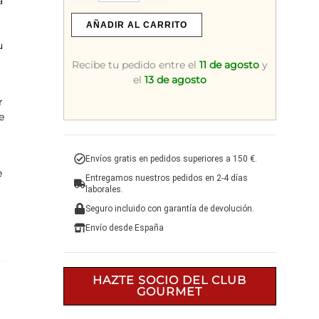
a
Vino
Merlot
AÑADIR AL CARRITO
RIEDEL
u
1446/14
Recibe tu pedido entre el
11 de agosto
y
cantidad
el
13 de agosto
r
e
Envíos gratis en pedidos superiores a 150 €.
e
Entregamos nuestros pedidos en 2-4 días
laborales.
Seguro incluido con garantía de devolución.
.
Envío desde España
HAZTE SOCIO DEL CLUB
GOURMET