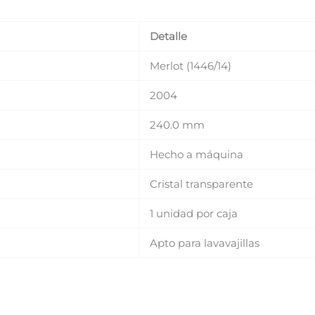
Detalle
Merlot (1446/14)
2004
240.0 mm
Hecho a máquina
Cristal transparente
1 unidad por caja
VERIFICA TU EDAD
Apto para lavavajillas
Para acceder a nuestra exclusiva selección de vinos y
destilados, por favor, confirma que eres mayor de 18 años.