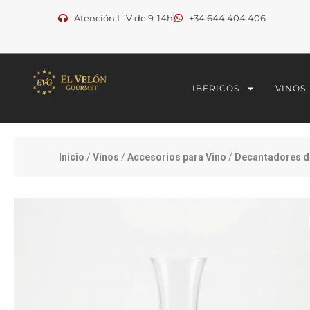
Ir
Atención L-V de 9-14h
+34 644 404 406
al
contenido
IBÉRICOS
VINOS
Inicio
/
Vinos
/
Accesorios para Vino
/
Decantadores d