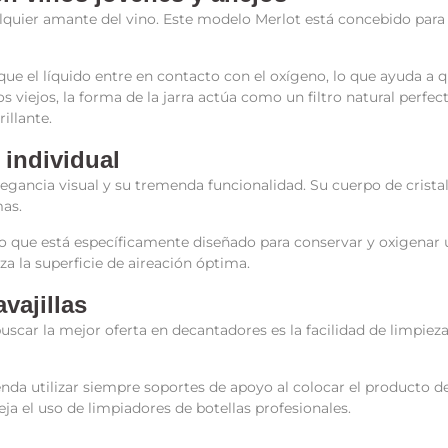
uier amante del vino. Este modelo Merlot está concebido para ap
te que el líquido entre en contacto con el oxígeno, lo que ayuda
nos viejos, la forma de la jarra actúa como un filtro natural perf
illante.
 individual
legancia visual y su tremenda funcionalidad. Su cuerpo de crista
mas.
 que está específicamente diseñado para conservar y oxigenar un
za la superficie de aireación óptima.
vajillas
uscar la mejor oferta en decantadores es la facilidad de limpiez
nda utilizar siempre soportes de apoyo al colocar el producto 
eja el uso de limpiadores de botellas profesionales.