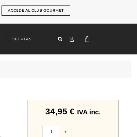
ACCEDE AL CLUB GOURMET
CART
T
OFERTAS
34,95
€
IVA inc.
Decantador
-
+
de