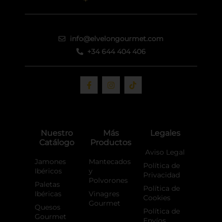
info@elvelongourmet.com
+34 644 404 406
F
I
T
a
n
i
c
s
k
e
t
t
b
a
o
o
g
k
o
r
Nuestro
Más
Legales
k
a
Catálogo
Productos
-
m
f
Aviso Legal
Jamones
Mantecados
Política de
Ibéricos
y
Privacidad
Polvorones
Paletas
Política de
Ibéricas
Vinagres
Cookies
Gourmet
Quesos
Política de
Gourmet
Envíos