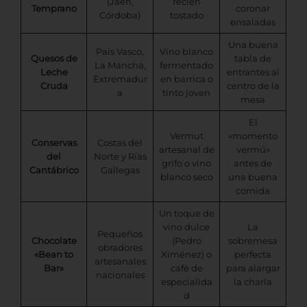
(Jaén,
recién
Temprano
coronar
Córdoba)
tostado
ensaladas
Una buena
País Vasco,
Vino blanco
Quesos de
tabla de
La Mancha,
fermentado
Leche
entrantes al
Extremadur
en barrica o
Cruda
centro de la
a
tinto joven
mesa
El
Vermut
«momento
Conservas
Costas del
artesanal de
vermú»
del
Norte y Rías
grifo o vino
antes de
Cantábrico
Gallegas
blanco seco
una buena
comida
Un toque de
vino dulce
La
Pequeños
Chocolate
(Pedro
sobremesa
obradores
«Bean to
Ximénez) o
perfecta
artesanales
Bar»
café de
para alargar
nacionales
especialida
la charla
d