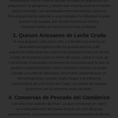
extraídos en frío el mismo día de la cosecha, que pican un
poquito en la garganta y tienen ese intenso aroma a hierba
recién cortada. Las variedades monovarietales, como la
Picual para darle carácter a una tostada o la Arbequina para
platos más suaves, son ahora mismo un básico
imprescindible en las cocinas más cuidadas.
3. Quesos Artesanos de Leche Cruda
Si eres quesero, este es tu año. La tendencia marca un
abandono progresivo de los quesos planos y de
supermercado para dar paso a las elaboraciones con leche
cruda. Al no pasteurizar la leche de oveja, cabra o vaca, se
mantienen vivas todas las bacterias naturales que le dan al
queso su personalidad y esos matices a campo y a pasto.
Desde un potente Idiazabal ahumado, pasando por un
Manchego bien curado, hasta llegar a la extrema
cremosidad de una Torta del Casar; las tablas de quesos
premium son el entrante más vendido.
4. Conservas de Pescado del Cantábrico
Las latas han subido de nivel. Lo que antes era un «abrir
una lata para salir del paso» hoy es un acto de pura
gastronomía. Las conservas marineras elaboradas de forma