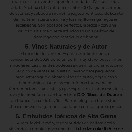
manual están siendo súper demandadas. Destaca sobre
todo la Anchoa del Cantábrico calibre 00 (la grande, limpia
de espinas y sobada a mano), la jugosa ventresca de bonito
del norte en aceite de oliva y los mejillones gallegos en
escabeche. Son bocados perfectos, rápidos y con una
calidad altísima que te solucionan un aperitivo de
domingo con matrícula de honor.
5. Vinos Naturales y de Autor
El mundo del vino en España es infinito, pero el
consumidor de 2026 tiene un perfil muy claro: busca vinos
singulares. Las grandes bodegas siguen funcionando, pero
el pico de ventas se lo están llevando los pequeños
productores que elaboran vinos de autor, orgánicos o
biodinámicos. Botellas con mínima intervención,
fermentaciones naturales y que expresan el sabor real de la
uva y la tierra. Ya sea un buen tinto
D.O. Ribera del Duero
o
un blanco fresco de las Rías Baixas, elegir un buen vino es
el paso previo obligatorio a cualquier comida que se precie.
6. Embutidos Ibéricos de Alta Gama
A rebufo del jamón, los embutidos de bellota están
viviendo su propia época dorada. El
chorizo cular ibérico de