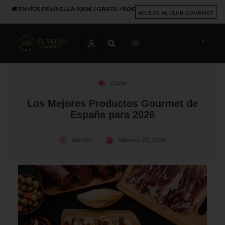
Ir
🚚
ENVÍOS PENÍNSULA 9,90€ | GRATIS +150€
al
ACCEDE AL CLUB GOURMET
contenido
CART
Guías
Los Mejores Productos Gourmet de
España para 2026
admin
febrero 23, 2026