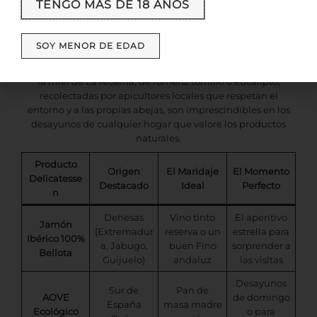
TENGO MÁS DE 18 AÑOS
10. Miel Pura y Natural
Para endulzar, hemos vuelto a lo de antes. La miel cruda de
abeja que cristaliza en el tarro (la mejor prueba de que no
SOY MENOR DE EDAD
ha sido alterada ni calentada industrialmente) es otro de
los productos delicatessen más vendidos. Variedades como
la miel de La Alcarria, de romero, tomillo o eucalipto,
recolectadas por apicultores locales que respetan el
entorno y a las propias abejas, son imprescindibles en los
desayunos de cualquier hogar que valore los productos
naturales.
Producto
Origen
El Maridaje
El Momento
Delicatesse
Destacado
Ideal
Perfecto
n
Dehesas
Vino tinto
El aperitivo
Jamón
(Extremadur
reserva o un
estrella para
Ibérico 100%
a, Jabugo,
buen Fino
sorprender a
Bellota
Guijuelo)
andaluz
las visitas
Desayunos
Sur de
Pan de
AOVE
de domingo
España
masa madre
Ecológico
o para