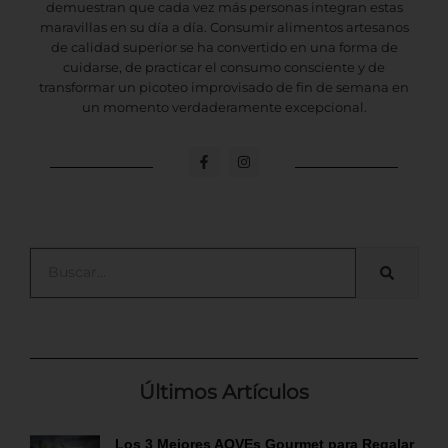
demuestran que cada vez más personas integran estas
maravillas en su día a día. Consumir alimentos artesanos
de calidad superior se ha convertido en una forma de
cuidarse, de practicar el consumo consciente y de
transformar un picoteo improvisado de fin de semana en
un momento verdaderamente excepcional.
F
I
a
n
c
s
e
t
b
a
o
g
o
r
k
a
Search
-
m
f
Últimos Artículos
Los 3 Mejores AOVEs Gourmet para Regalar