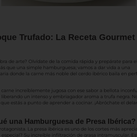
que Trufado: La Receta Gourmet
a de arte? Olvídate de la comida rápida y prepárate para el
más que una simple hamburguesa; vamos a dar vida a una
naria donde la carne más noble del cerdo ibérico baila en per
 carne increíblemente jugosa con ese sabor a bellota inconfu
a liberando un intenso y embriagador aroma a trufa negra. N
que estás a punto de aprender a cocinar. ¡Abróchate el dela
Qué una Hamburguesa de Presa Ibérica?
tagonista. La presa ibérica es uno de los cortes más apreci
 especial? Su increíble infiltración de grasa intramuscular. Es