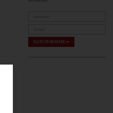
exclusivas
.
Name
Email
SUSCRIBIRME
aquí no