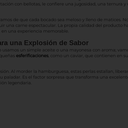
ntación con bellotas, le confiere una jugosidad, una ternura y
uramos de que cada bocado sea meloso y lleno de matices. N
eguir una carne espectacular. La propia calidad del producto h
a
en una experiencia memorable.
ara una Explosión de Sabor
No usamos un simple aceite o una mayonesa con aroma; vamo
pequeñas
esferificaciones
, como un caviar, que contienen en su
sión. Al morder la hamburguesa, estas perlas estallan, liber
u paladar. Es el factor sorpresa que transforma una excelent
ión legendaria.