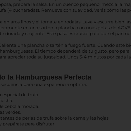
eposa, prepara la salsa. En un cuenco pequeño, mezcla la m
trufa (4 cucharadas). Remueve con suavidad. Verás cómo las pe
 en aros finos y el tomate en rodajas. Lava y escurre bien la
 ligeramente en una sartén o plancha con unas gotas de AOVE
té dorada y crujiente. Este paso es crucial para que el pan no
alienta una plancha o sartén a fuego fuerte. Cuando esté b
s hamburguesas. El tiempo dependerá de tu gusto, pero para 
para apreciar toda su jugosidad. Unos 3-4 minutos por cada l
do la Hamburguesa Perfecta
ta secuencia para una experiencia óptima:
especial de trufa.
hecha.
de cebolla morada.
s verdes.
stantes de perlas de trufa sobre la carne y las hojas.
y prepárate para disfrutar.