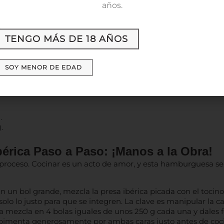
años.
TENGO MÁS DE 18 AÑOS
istal.
SOY MENOR DE EDAD
.
.
érica Paso a Paso: ¡Manos a la Obra!
el proceso. Cocinar es un acto de amor, y esta hamburguesa s
n un bol grande, mezcla la presa ibérica picada con el tocino
lo lo justo para que se integren. La clave es manipular la ca
a mezcla en 4 bolas iguales de unos 250 g cada una y dales
pimenta generosamente por ambas caras justo antes de coci