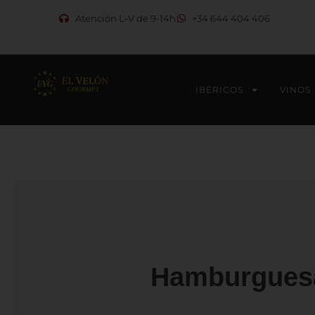
Ir
Atención L-V de 9-14h
+34 644 404 406
al
contenido
IBÉRICOS
VINOS
Hamburguesa 