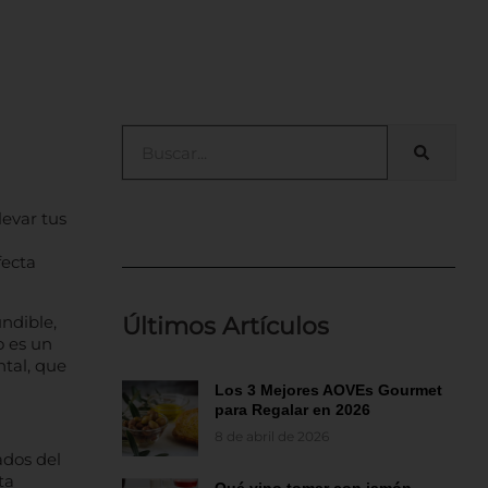
Search
evar tus
fecta
ndible,
Últimos Artículos
o es un
ntal, que
Los 3 Mejores AOVEs Gourmet
para Regalar en 2026
8 de abril de 2026
ados del
ta