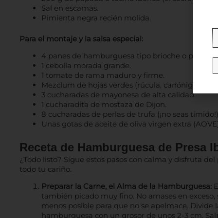
Sal en escamas.
Pimienta negra recién molida.
Para el montaje y la salsa especial:
4 panes de hamburguesa tipo brioche o pan de cr
1 cebolla morada grande.
1 tomate de rama maduro y firme.
Mezclum de hojas verdes (rúcula, canónigos…).
3 cucharadas de mayonesa de alta calidad.
1 cucharadita de mostaza de Dijon.
8 cucharadas de perlas de trufa (¡no seas tímido!)
Unas gotas de aceite de oliva virgen extra (AOVE)
Receta de Hamburguesa de Presa Ib
¿Todo listo? Sigue estos pasos con calma y disfruta d
todo tu cariño.
Preparar la Carne, el Alma de la Hamburguesa:
E
también picado muy fino. No amases en exceso, so
menos posible para que no se apelmace. Divide l
hamburguesa con un grosor de unos 2-3 cm. Sal