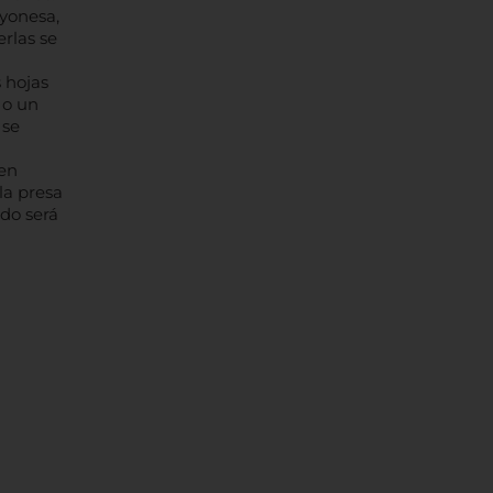
ayonesa,
rlas se
s hojas
 o un
 se
ien
la presa
ado será