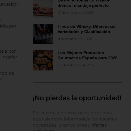
Qué vino tomar con jamón
 un sabor
ibérico: maridaje perfecto
17 de marzo de 2026
o
abla por
Tipos de Whisky, Diferencias,
Variedades y Clasificación
11 de marzo de 2026
s a por
Los Mejores Productos
 interior
Gourmet de España para 2026
23 de febrero de 2026
ando de
e
¡No pierdas la oportunidad!
Suscríbete a nuestra newsletter para
estar siempre informado/a de nuestras
novedades, promociones y
ofertas