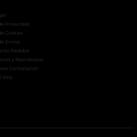
gal
 de Privacidad
 de Cookies
de Envíos
ento Pedidos
iones y Reembolsos
nes Contratación
 Sitio