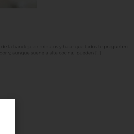
e de la bandeja en minutos y hace que todos te pregunten
bor y, aunque suene a alta cocina, ¡pueden […]