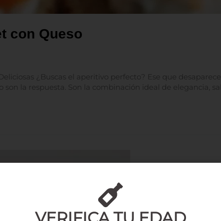
t con Queso
liciosas ¿Buscas el aperitivo perfecto? Ese que desaparec
 son la respuesta. Son la combinación ideal de elegancia, sa
VERIFICA TU EDAD