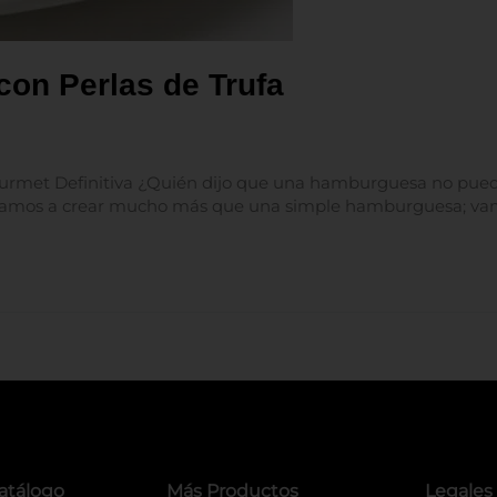
on Perlas de Trufa
met Definitiva ¿Quién dijo que una hamburguesa no puede 
oy vamos a crear mucho más que una simple hamburguesa; v
atálogo
Más Productos
Legales