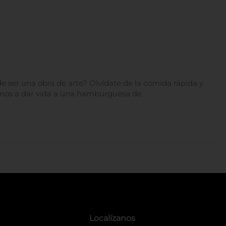
ser una obra de arte? Olvídate de la comida rápida y
amos a dar vida a una hamburguesa de
Localízanos