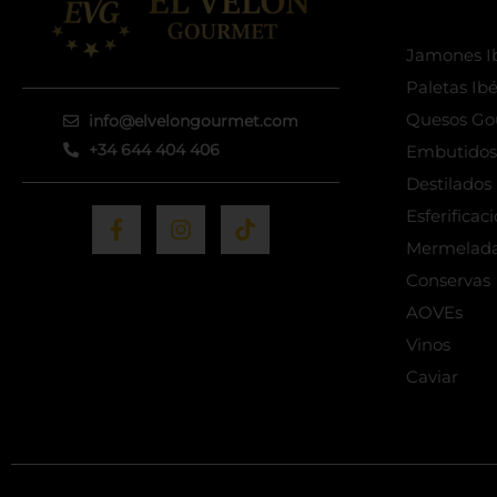
Jamones Ib
Paletas Ibé
Quesos Go
info@elvelongourmet.com
+34 644 404 406
Embutidos 
Destilado
F
I
T
Esferificac
a
n
i
Mermelad
c
s
k
e
t
t
Conservas
b
a
o
AOVEs
o
g
k
Vinos
o
r
k
a
Caviar
-
m
f