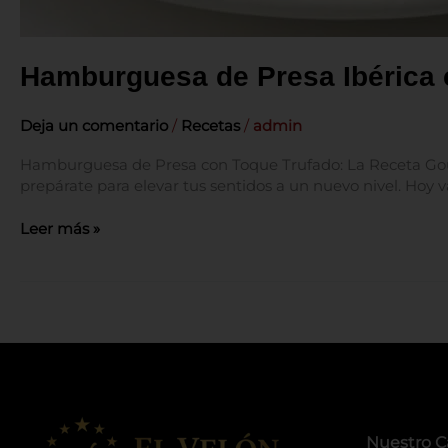
Hamburguesa de Presa Ibérica c
Deja un comentario
/
Recetas
/
admin
Hamburguesa de Presa con Toque Trufado: La Receta Gour
prepárate para elevar tus sentidos a un nuevo nivel. H
Leer más »
Nuestro C