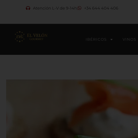
Ir
Atención L-V de 9-14h
+34 644 404 406
al
contenido
IBÉRICOS
VINOS
10
Recetas
de
Canapés
Gourmet
con
Queso