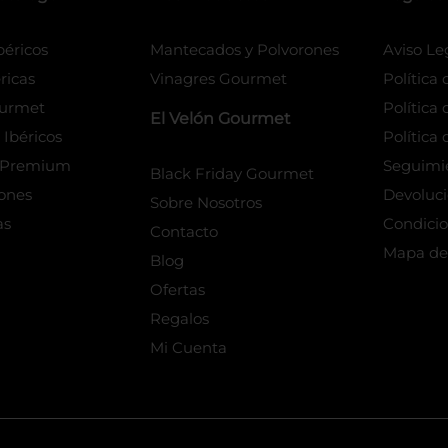
éricos
Mantecados y Polvorones
Aviso Le
ricas
Vinagres Gourmet
Política
urmet
Política
El Velón Gourmet
Ibéricos
Política 
s Premium
Seguimi
Black Friday Gourmet
iones
Devoluc
Sobre Nosotros
as
Condicio
Contacto
Mapa del
Blog
Ofertas
Regalos
Mi Cuenta