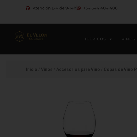
Ir
Atención L-V de 9-14h
+34 644 404 406
al
contenido
IBÉRICOS
VINOS
Inicio
/
Vinos
/
Accesorios para Vino
/
Copas de Vino P