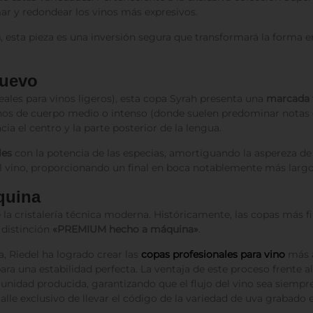
ar y redondear los vinos más expresivos.
a
, esta pieza es una inversión segura que transformará la forma en
huevo
eales para vinos ligeros), esta copa Syrah presenta una
marcada 
vinos de cuerpo medio o intenso (donde suelen predominar notas 
cia el centro y la parte posterior de la lengua.
les
con la potencia de las especias, amortiguando la aspereza de 
del vino, proporcionando un final en boca notablemente más largo
quina
 la cristalería técnica moderna. Históricamente, las copas más f
 distinción
«PREMIUM hecho a máquina»
.
a, Riedel ha logrado crear las
copas profesionales para vino
más a
 una estabilidad perfecta. La ventaja de este proceso frente al
nidad producida, garantizando que el flujo del vino sea siempr
le exclusivo de llevar el código de la variedad de uva grabado e