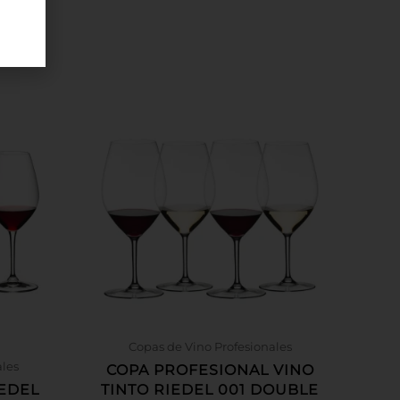
Copas de Vino Profesionales
ales
COPA PROFESIONAL VINO
IEDEL
TINTO RIEDEL 001 DOUBLE