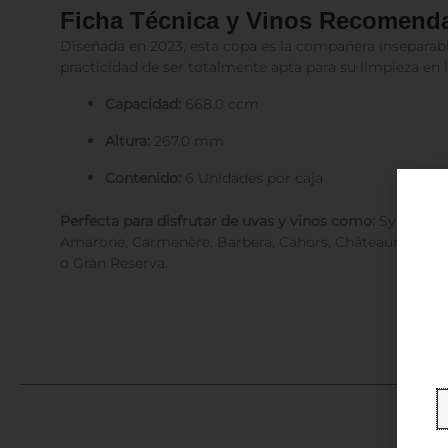
Ficha Técnica y Vinos Recomend
Diseñada en 2023, esta copa es la compañera inseparabl
practicidad de ser totalmente apta para su limpieza en la
Capacidad:
668.0 ccm
Altura:
267.0 mm
Contenido:
6 Unidades por caja
Perfecta para disfrutar de uvas y vinos como:
Syrah (Vie
Amarone, Carmenère, Barbera, Cahors, Châteauneuf-du-P
o Gran Reserva.