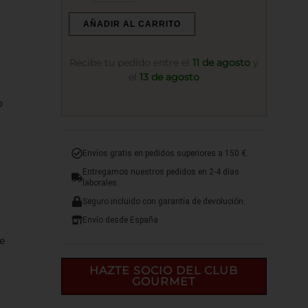
Tinto
RIEDEL
AÑADIR AL CARRITO
Syrah
Hermitage
Recibe tu pedido entre el
11 de agosto
y
0425/41
el
13 de agosto
cantidad
o
Envíos gratis en pedidos superiores a 150 €.
Entregamos nuestros pedidos en 2-4 días
laborales.
a
Seguro incluido con garantía de devolución.
Envío desde España
e
HAZTE SOCIO DEL CLUB
GOURMET