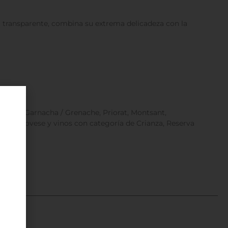
l transparente, combina su extrema delicadeza con la
 Malbec, Garnacha / Grenache, Priorat, Montsant,
 Sangiovese y vinos con categoría de Crianza, Reserva