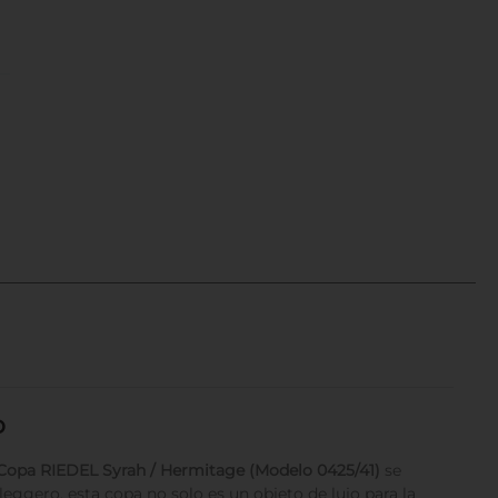
o
Copa RIEDEL Syrah / Hermitage (Modelo 0425/41)
se
leggero, esta copa no solo es un objeto de lujo para la