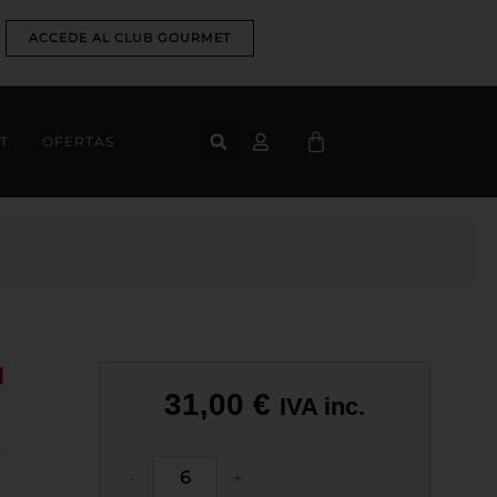
ACCEDE AL CLUB GOURMET
CART
T
OFERTAS
H
31,00
€
IVA inc.
Copa
-
+
Vino