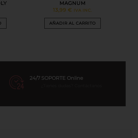
LY
MAGNUM
13,99
€
IVA INC.
O
AÑADIR AL CARRITO
24/7 SOPORTE Online
¿Tienes dudas? Contáctanos