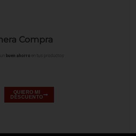
imera Compra
e un
buen ahorro
en tus productos
QUIERO MI
DESCUENTO