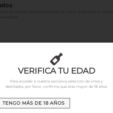
ados
e de las grandes denominaciones de origen. Elaborada en crista
vavajillas.
jo Mundo), Tempranillo (Rioja, Ribera del Duero, Tinta de Toro),
ape, Côtes du Rhône, Graciano, Mencía, Nero d’Avola, Pinotage,
VERIFICA TU EDAD
Para acceder a nuestra exclusiva selección de vinos y
destilados, por favor, confirma que eres mayor de 18 años.
TENGO MÁS DE 18 AÑOS