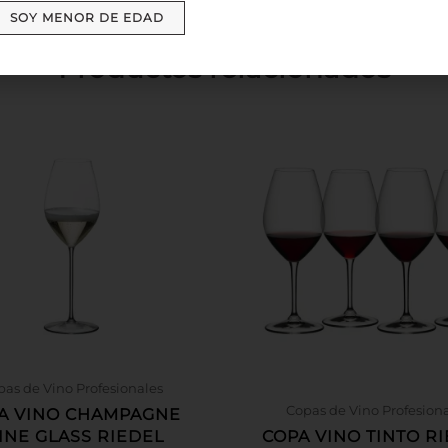
SOY MENOR DE EDAD
Productos relacionados
as de Vino Profesionales
Copas de Vino Profesion
A VINO CHAMPAGNE
INE GLASS RIEDEL
COPA VINO TINTO R