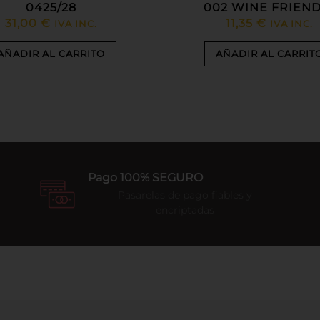
0425/28
002 WINE FRIEND
31,00
€
11,35
€
IVA INC.
IVA INC.
AÑADIR AL CARRITO
AÑADIR AL CARRIT
Pago 100% SEGURO
Pasarelas de pago fiables y
encriptadas