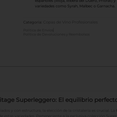
españoles (Rioja, Ribera del Duero, Priorat) y
variedades como Syrah, Malbec o Garnacha.
Copas de Vino Profesionales
Categoría:
Política de Envíos
Política de Devoluciones y Reembolsos
ge Superleggero: El equilibrio perfect
ados y con estructura, la elección de la cristalería es crucial. La
e estas variedades. Perteneciente a la exclusiva colección Super