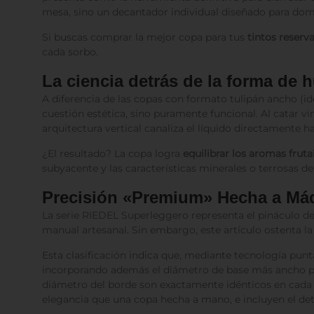
mesa, sino un decantador individual diseñado para dom
Si buscas comprar la mejor copa para tus
tintos reserv
cada sorbo.
La ciencia detrás de la forma de 
A diferencia de las copas con formato tulipán ancho (id
cuestión estética, sino puramente funcional. Al catar 
arquitectura vertical canaliza el líquido directamente ha
¿El resultado? La copa logra
equilibrar los aromas fruta
subyacente y las características minerales o terrosas 
Precisión «Premium» Hecha a Má
La serie RIEDEL Superleggero representa el pináculo de
manual artesanal. Sin embargo, este artículo ostenta la
Esta clasificación indica que, mediante tecnología punt
incorporando además el diámetro de base más ancho para
diámetro del borde son exactamente idénticos en cada u
elegancia que una copa hecha a mano, e incluyen el detal