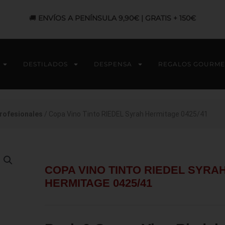
🚚
ENVÍOS A PENÍNSULA 9,90€ | GRATIS + 150€
DESTILADOS
DESPENSA
REGALOS GOURME
rofesionales
/ Copa Vino Tinto RIEDEL Syrah Hermitage 0425/41
COPA VINO TINTO RIEDEL SYRA
HERMITAGE 0425/41