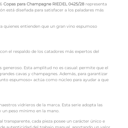
 6
Copas para Champagne RIEDEL 0425/28
representa
ión está diseñada para satisfacer a los paladares más
para quienes entienden que un gran vino espumoso
on el respaldo de los catadores más expertos del
generoso. Esta amplitud no es casual: permite que el
os grandes cavas y champagnes. Además, para garantizar
unto espumoso» actúa como núcleo para ayudar a que
aestros vidrieros de la marca. Esta serie adopta las
o y un peso mínimo en la mano.
tal transparente, cada pieza posee un carácter único e
ma de autenticidad del trabajo manual, aportando un valor