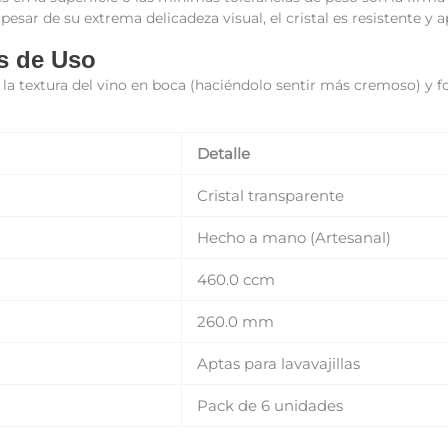
esar de su extrema delicadeza visual, el cristal es resistente y a
s de Uso
 textura del vino en boca (haciéndolo sentir más cremoso) y fo
Detalle
Cristal transparente
Hecho a mano (Artesanal)
460.0 ccm
260.0 mm
VERIFICA TU EDAD
Aptas para lavavajillas
Para acceder a nuestra exclusiva selección de vinos y
Pack de 6 unidades
destilados, por favor, confirma que eres mayor de 18 años.