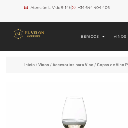
Ir
Atención L-V de 9-14h
+34 644 404 406
al
contenido
IBÉRICOS
VINOS
Inicio
/
Vinos
/
Accesorios para Vino
/
Copas de Vino P