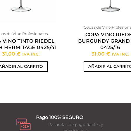
Copas de Vino Profesion
as de Vino Profesionales
COPA VINO RIED
 VINO TINTO RIEDEL
BURGUNDY GRAND
H HERMITAGE 0425/41
0425/16
31,00
€
31,00
€
IVA INC.
IVA INC.
AÑADIR AL CARRITO
AÑADIR AL CARRIT
Pago 100% SEGURO
Pasarelas de pago fiables y
encriptadas