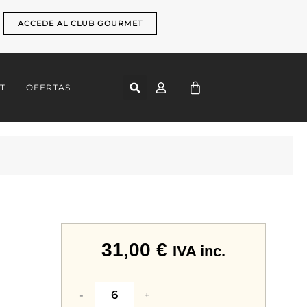
ACCEDE AL CLUB GOURMET
CART
T
OFERTAS
31,00
€
IVA inc.
Copa
-
+
Vino