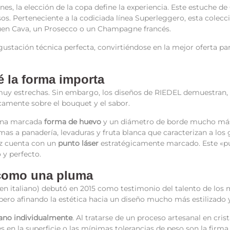
nes, la elección de la copa define la experiencia. Este estuche de
os. Perteneciente a la codiciada línea Superleggero, esta colecc
buen Cava, un Prosecco o un Champagne francés.
gustación técnica perfecta, convirtiéndose en la mejor oferta 
ué la forma importa
uy estrechas. Sin embargo, los diseños de RIEDEL demuestran, c
icamente sobre el bouquet y el sabor.
a una marcada
forma de huevo
y un diámetro de borde mucho más 
omas a panadería, levaduras y fruta blanca que caracterizan a l
liz cuenta con un
punto láser
estratégicamente marcado. Este «p
 y perfecto.
 como una pluma
en italiano) debutó en 2015 como testimonio del talento de los m
, pero afinando la estética hacia un diseño mucho más estilizad
ano individualmente
. Al tratarse de un proceso artesanal en cris
nes en la superficie o las mínimas tolerancias de peso son la fir