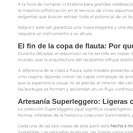
A la hora de comprar cristalería para grandes celebracio
la máxima sofisticación en el servicio de vinos espumos
exigentes que buscan extraer todo el potencial de un 
Adquirir este set garantiza una mesa elegante y una de
requiere un instrumento a su altura.
El fin de la copa de flauta: Por q
Durante décadas, el espumoso se ha servido en copas m
mundo, que la arquitectura del recipiente influye drást
A diferencia de la clásica flauta, este modelo present
vino respire, dejando crecer las capas complejas de ar
que la experiencia visual no se pierda, el interior del cá
las burbujas se formen y asciendan en un flujo continuo
Artesanía Superleggero: Ligeras
La colección Superleggero (que significa «superligero» 
formas infalibles de la histórica colección Sommeliers
Cada una de las seis copas de este pack está
hecha a m
irrepetible. Las pequeñas burbujas, las ligeras variacio