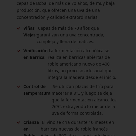
cepas de Bobal de más de 70 años, de muy baja
producción, que ofrecen una uva de una
concentración y calidad extraordinarias.
✓
Viñas
Cepas de más de 70 años que
Viejas:
garantizan una uva concentrada,
compleja y llena de matices.
✓
Vinificación
La fermentación alcohólica se
en Barrica:
realiza en barricas abiertas de
roble americano nuevo de 400
litros, un proceso artesanal que
integra la madera desde el inicio.
✓
Control de
Se utilizan placas de frío para
Temperatura:
macerar a 8ºC y luego se deja
que la fermentación alcance los
26ºC, extrayendo lo mejor de la
uva de forma controlada.
✓
Crianza
El vino se cría durante 10 meses en
en
barricas nuevas de roble francés
Roble
Allier de 300 litros, aportando finura,