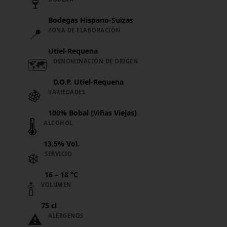
🍷
Bodegas Hispano-Suizas
📍
ZONA DE ELABORACIÓN
Utiel-Requena
🗺️
DENOMINACIÓN DE ORIGEN
D.O.P. Utiel-Requena
🍇
VARIEDADES
100% Bobal (Viñas Viejas)
🌡️
ALCOHOL
13.5% Vol.
❄️
SERVICIO
16 – 18 °C
🍾
VOLUMEN
75 cl
⚠️
ALÉRGENOS