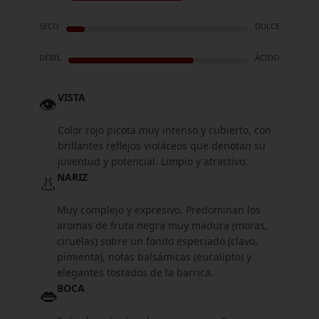
SECO
DULCE
DÉBIL
ÁCIDO
VISTA
👁️
Color rojo picota muy intenso y cubierto, con
brillantes reflejos violáceos que denotan su
juventud y potencial. Limpio y atractivo.
NARIZ
👃
Muy complejo y expresivo. Predominan los
aromas de fruta negra muy madura (moras,
ciruelas) sobre un fondo especiado (clavo,
pimienta), notas balsámicas (eucalipto) y
elegantes tostados de la barrica.
BOCA
👄