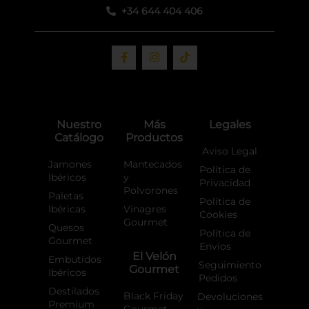
+34 644 404 406
F
I
T
a
n
i
c
s
k
e
t
t
b
a
o
o
g
k
o
r
Nuestro
Más
Legales
k
a
Catálogo
Productos
-
m
f
Aviso Legal
Jamones
Mantecados
Política de
Ibéricos
y
Privacidad
Polvorones
Paletas
Política de
Ibéricas
Vinagres
Cookies
Gourmet
Quesos
Política de
Gourmet
Envíos
El Velón
Embutidos
Seguimiento
Gourmet
Ibéricos
Pedidos
Destilados
Black Friday
Devoluciones
Premium