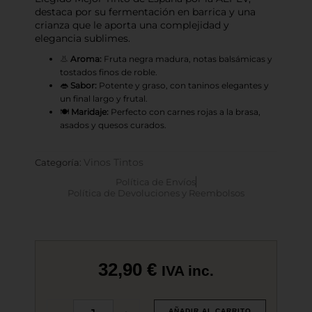
destaca por su fermentación en barrica y una
crianza que le aporta una complejidad y
elegancia sublimes.
👃
Aroma:
Fruta negra madura, notas balsámicas y
tostados finos de roble.
👄
Sabor:
Potente y graso, con taninos elegantes y
un final largo y frutal.
🍽️
Maridaje:
Perfecto con carnes rojas a la brasa,
asados y quesos curados.
Vinos Tintos
Categoría:
Política de Envíos
Política de Devoluciones y Reembolsos
32,90
€
IVA inc.
Bobos
AÑADIR AL CARRITO