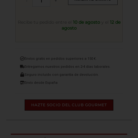
-
+
Finca
Casa
la
Borracha
Recibe tu pedido entre el
10 de agosto
y el
12 de
2022
agosto
cantidad
Envíos gratis en pedidos superiores a 150 €.
Entregamos nuestros pedidos en 2-4 días laborales.
Seguro incluido con garantía de devolución.
Envío desde España
HAZTE SOCIO DEL CLUB GOURMET