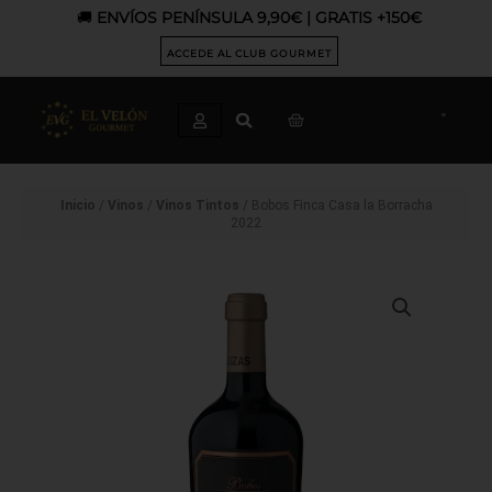
Ir
🚚
ENVÍOS PENÍNSULA 9,90€ | GRATIS +150€
al
contenido
ACCEDE AL CLUB GOURMET
CART
Inicio
/
Vinos
/
Vinos Tintos
/ Bobos Finca Casa la Borracha
2022