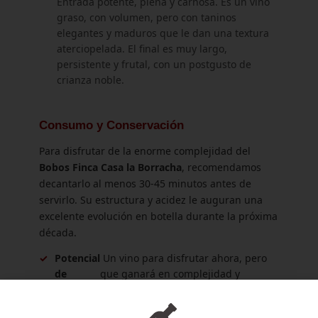
Entrada potente, plena y carnosa. Es un vino
graso, con volumen, pero con taninos
elegantes y maduros que le dan una textura
aterciopelada. El final es muy largo,
persistente y frutal, con un postgusto de
crianza noble.
Consumo y Conservación
Para disfrutar de la enorme complejidad del
Bobos Finca Casa la Borracha
, recomendamos
decantarlo al menos 30-45 minutos antes de
servirlo. Su estructura y acidez le auguran una
excelente evolución en botella durante la próxima
década.
✓
Potencial
Un vino para disfrutar ahora, pero
de
que ganará en complejidad y
Guarda:
redondez con los años.
✓
Temperatura
Sírvelo entre 16 y 18 °C para que