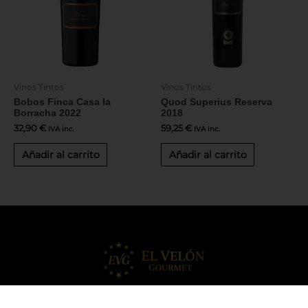
Vinos Tintos
Vinos Tintos
Bobos Finca Casa la
Quod Superius Reserva
Borracha 2022
2018
32,90
€
59,25
€
IVA inc.
IVA inc.
Añadir al carrito
Añadir al carrito