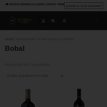
Ir
🚚
ENVÍOS PENÍNSULA 9,90€ | GRATIS +150€
al
ACCEDE AL CLUB GOURMET
contenido
CART
Inicio
/ Variedad de Uva del producto / Bobal
Bobal
Mostrando los 2 resultados