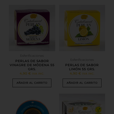
Esferificaciones
Esferificaciones
PERLAS DE SABOR
VINAGRE DE MÓDENA 55
PERLAS DE SABOR
GRS.
LIMÓN 55 GRS.
4,90
€
4,90
€
IVA INC.
IVA INC.
AÑADIR AL CARRITO
AÑADIR AL CARRITO
Este
producto
tiene
múltiples