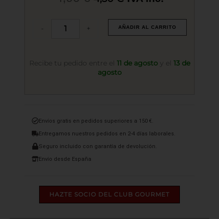
precio
precio
Perlas
original
actual
-
+
AÑADIR AL CARRITO
de
Sabor
era:
es:
Wasabi
4,90 €.
4,50 €.
50
Recibe tu pedido entre el
11 de agosto
y el
13 de
grs.
agosto
cantidad
Envíos gratis en pedidos superiores a 150 €.
Entregamos nuestros pedidos en 2-4 días laborales.
Seguro incluido con garantía de devolución.
Envío desde España
HAZTE SOCIO DEL CLUB GOURMET