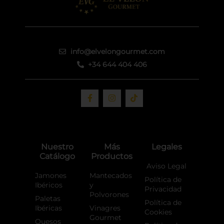
info@elvelongourmet.com
+34 644 404 406
F
I
T
a
n
i
c
s
k
e
t
t
b
a
o
o
g
k
o
r
Nuestro
Más
Legales
k
a
Catálogo
Productos
-
m
f
Aviso Legal
Jamones
Mantecados
Política de
Ibéricos
y
Privacidad
Polvorones
Paletas
Política de
Ibéricas
Vinagres
Cookies
Gourmet
Quesos