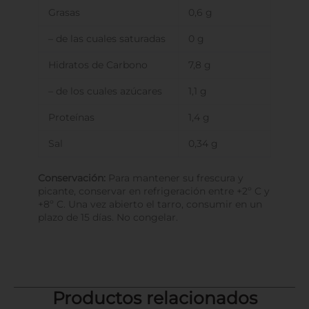
Grasas
0,6 g
– de las cuales saturadas
0 g
Hidratos de Carbono
7,8 g
– de los cuales azúcares
1,1 g
Proteínas
1,4 g
Sal
0,34 g
Conservación:
Para mantener su frescura y
picante, conservar en refrigeración entre +2º C y
+8º C. Una vez abierto el tarro, consumir en un
plazo de 15 días. No congelar.
Productos relacionados