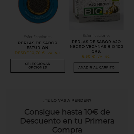
variantes.
Las
opciones
se
pueden
elegir
en
Esferificaciones
Esferificaciones
la
PERLAS DE SABOR AJO
PERLAS DE SABOR
página
NEGRO VEGANAS BIO 100
ESTURIÓN
GRS.
de
DESDE
10,70
€
IVA INC.
6,50
€
IVA INC.
producto
SELECCIONAR
OPCIONES
AÑADIR AL CARRITO
¿TE LO VAS A PERDER?
Consigue hasta 10€ de
Descuento en tu Primera
Compra