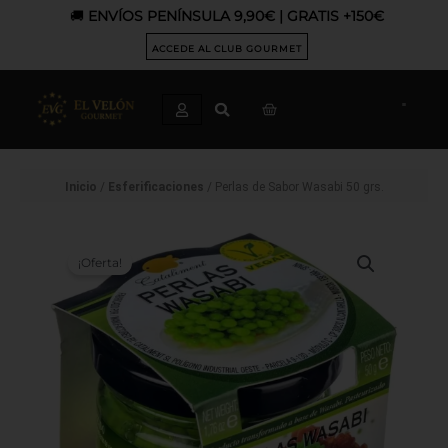
Ir
🚚
ENVÍOS PENÍNSULA 9,90€ | GRATIS +150€
al
contenido
ACCEDE AL CLUB GOURMET
CART
Inicio
/
Esferificaciones
/ Perlas de Sabor Wasabi 50 grs.
¡Oferta!