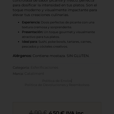
controlada de sabor picante y fresco, perfecta
para dosificar la intensidad en tus platos. Son el
toque moderno y visualmente impactante para
elevar tus creaciones culinarias.
Experiencia:
Dosis perfectas de picante con una
textura cremosa y sorprendente.
Presentación:
Un toque gourmet y visualmente
atractivo para tus platos.
Ideal para:
Sushi, poke bowls, tartares, carnes,
pescados y cócteles creativos.
Alérgenos:
Contiene mostaza. SIN GLUTEN.
Esferificaciones
Categoría:
Cataliment
Marca:
Política de Envíos
Política de Devoluciones y Reembolsos
El
El
4,90
€
4,50
€
IVA inc.