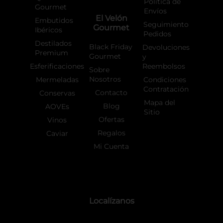
Política de
Gourmet
Envíos
El Velón
Embutidos
Seguimiento
Gourmet
Ibéricos
Pedidos
Destilados
Black Friday
Devoluciones
Premium
Gourmet
y
Esferificaciones
Reembolsos
Sobre
Nosotros
Mermeladas
Condiciones
Contratación
Contacto
Conservas
Mapa del
Blog
AOVEs
Sitio
Ofertas
Vinos
Regalos
Caviar
Mi Cuenta
Localízanos