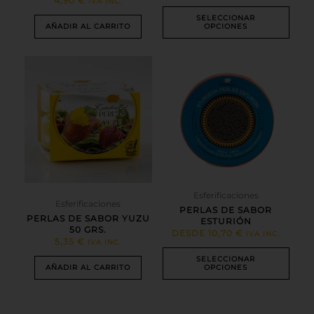
4,90
€
IVA INC.
producto
SELECCIONAR
AÑADIR AL CARRITO
OPCIONES
Este
producto
tiene
múltiples
variantes.
Las
opciones
se
pueden
elegir
en
Esferificaciones
Esferificaciones
la
PERLAS DE SABOR
PERLAS DE SABOR YUZU
página
ESTURIÓN
50 GRS.
DESDE
10,70
€
de
IVA INC.
5,35
€
IVA INC.
producto
SELECCIONAR
AÑADIR AL CARRITO
OPCIONES