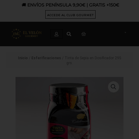
Ir
🚚
ENVÍOS PENÍNSULA 9,90€ | GRATIS +150€
al
contenido
ACCEDE AL CLUB GOURMET
CART
Inicio
/
Esferificaciones
/ Tinta de Sepia en Dosificador 295
grs.