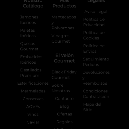
Nuestro
Más
Legales
k
a
Catálogo
Productos
-
m
f
Aviso Legal
Jamones
Mantecados
Política de
Ibéricos
y
Privacidad
Polvorones
Paletas
Política de
Ibéricas
Vinagres
Cookies
Gourmet
Quesos
Política de
Gourmet
Envíos
El Velón
Embutidos
Seguimiento
Gourmet
Ibéricos
Pedidos
Destilados
Black Friday
Devoluciones
Premium
Gourmet
y
Esferificaciones
Reembolsos
Sobre
Nosotros
Mermeladas
Condiciones
Contratación
Contacto
Conservas
Mapa del
Blog
AOVEs
Sitio
Ofertas
Vinos
Regalos
Caviar