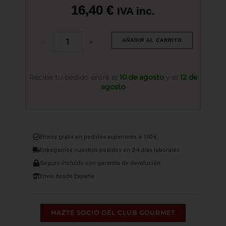
16,40
€
IVA inc.
Tinta
-
+
AÑADIR AL CARRITO
de
Sepia
en
Dosificador
Recibe tu pedido entre el
10 de agosto
y el
12 de
295
agosto
grs.
cantidad
Envíos gratis en pedidos superiores a 150 €.
Entregamos nuestros pedidos en 2-4 días laborales.
Seguro incluido con garantía de devolución.
Envío desde España
HAZTE SOCIO DEL CLUB GOURMET