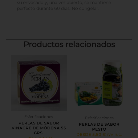
su envasado y, una vez abierto, se mantiene
perfecto durante 60 días. No congelar.
Productos relacionados
Este
producto
tiene
múltiples
variantes.
Las
opciones
se
pueden
elegir
en
Esferificaciones
Esferificaciones
la
PERLAS DE SABOR
PERLAS DE SABOR
página
VINAGRE DE MÓDENA 55
PESTO
GRS.
de
DESDE
5,50
€
IVA INC.