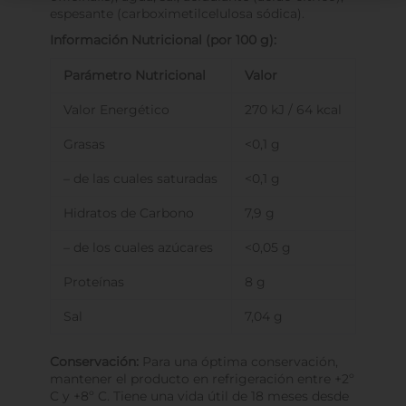
espesante (carboximetilcelulosa sódica).
Información Nutricional (por 100 g):
Parámetro Nutricional
Valor
Valor Energético
270 kJ / 64 kcal
Grasas
<0,1 g
– de las cuales saturadas
<0,1 g
Hidratos de Carbono
7,9 g
– de los cuales azúcares
<0,05 g
Proteínas
8 g
Sal
7,04 g
Conservación:
Para una óptima conservación,
mantener el producto en refrigeración entre +2º
C y +8º C. Tiene una vida útil de 18 meses desde