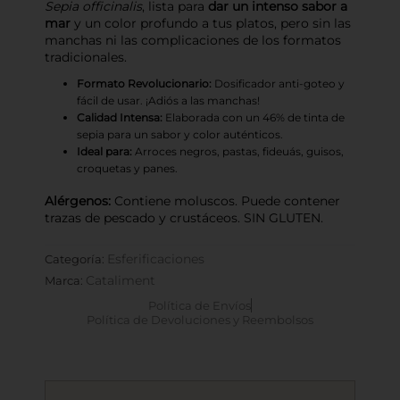
Sepia officinalis
, lista para
dar un intenso sabor a
mar
y un color profundo a tus platos, pero sin las
manchas ni las complicaciones de los formatos
tradicionales.
Formato Revolucionario:
Dosificador anti-goteo y
fácil de usar. ¡Adiós a las manchas!
Calidad Intensa:
Elaborada con un 46% de tinta de
sepia para un sabor y color auténticos.
Ideal para:
Arroces negros, pastas, fideuás, guisos,
croquetas y panes.
Alérgenos:
Contiene moluscos. Puede contener
trazas de pescado y crustáceos. SIN GLUTEN.
Esferificaciones
Categoría:
Cataliment
Marca:
Política de Envíos
Política de Devoluciones y Reembolsos