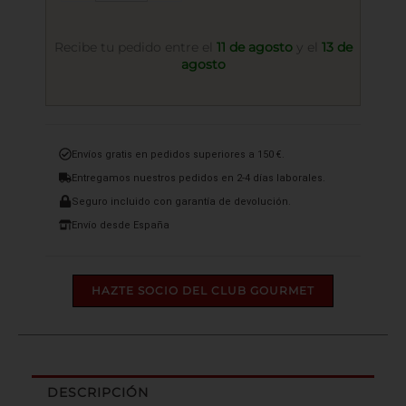
Ramón
1994
Bodegas
Recibe tu pedido entre el
11 de agosto
y el
13 de
el
agosto
Monte
50
cl.
cantidad
Envíos gratis en pedidos superiores a 150 €.
Entregamos nuestros pedidos en 2-4 días laborales.
Seguro incluido con garantía de devolución.
Envío desde España
HAZTE SOCIO DEL CLUB GOURMET
DESCRIPCIÓN