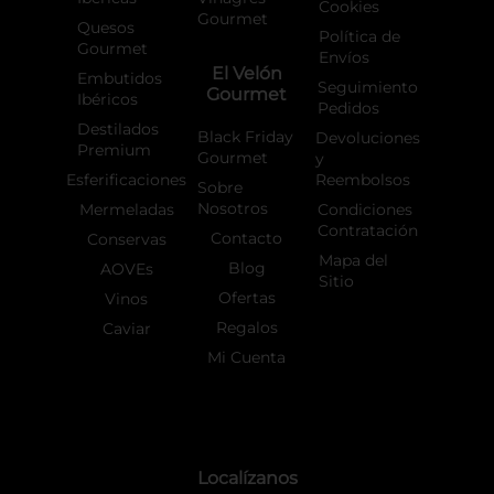
Cookies
Gourmet
Quesos
Política de
Gourmet
Envíos
El Velón
Embutidos
Seguimiento
Gourmet
Ibéricos
Pedidos
Destilados
Black Friday
Devoluciones
Premium
Gourmet
y
Esferificaciones
Reembolsos
Sobre
Nosotros
Mermeladas
Condiciones
Contratación
Contacto
Conservas
Mapa del
Blog
AOVEs
Sitio
Ofertas
Vinos
Regalos
Caviar
Mi Cuenta
Localízanos