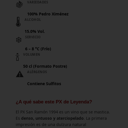
🍇
VARIEDADES
100% Pedro Ximénez
🌡️
ALCOHOL
15.0% Vol.
❄️
SERVICIO
6 – 8 °C (Frío)
🍾
VOLUMEN
50 cl (Formato Postre)
⚠️
ALÉRGENOS
Contiene Sulfitos
¿A qué sabe este PX de Leyenda?
El PX San Ramón 1994 es un vino que se mastica.
Es
denso, untuoso y aterciopelado
. La primera
impresión es de una dulzura natural