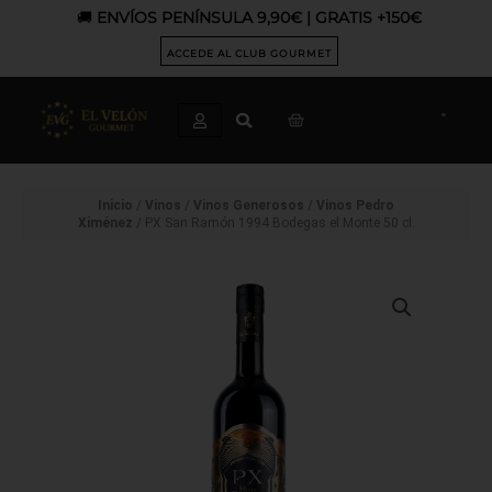
Ir
🚚
ENVÍOS PENÍNSULA 9,90€ | GRATIS +150€
al
contenido
ACCEDE AL CLUB GOURMET
CART
Inicio
/
Vinos
/
Vinos Generosos
/
Vinos Pedro
Ximénez
/ PX San Ramón 1994 Bodegas el Monte 50 cl.