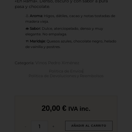
«En Rama». Denso, oscuro y con sabor a pura
pasa y chocolate.
👃
Aroma:
Higos, dátiles, cacao y notas tostadas de
madera vieja.
👄
Sabor:
Dulce, aterciopelado, denso y muy
elegante. No empalaga.
🍴
Maridaje:
Quesos azules, chocolate negro, helado
de vainilla y postres.
Vinos Pedro Ximénez
Categoría:
Política de Envíos
Política de Devoluciones y Reembolsos
20,00
€
IVA inc.
PX
-
+
AÑADIR AL CARRITO
San