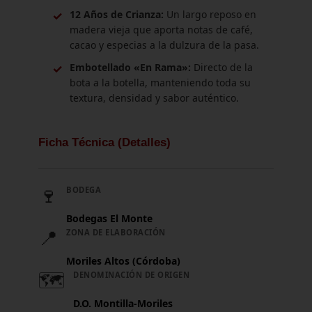
✓
12 Años de Crianza:
Un largo reposo en
madera vieja que aporta notas de café,
cacao y especias a la dulzura de la pasa.
✓
Embotellado «En Rama»:
Directo de la
bota a la botella, manteniendo toda su
textura, densidad y sabor auténtico.
Ficha Técnica (Detalles)
🍷
BODEGA
Bodegas El Monte
📍
ZONA DE ELABORACIÓN
Moriles Altos (Córdoba)
🗺️
DENOMINACIÓN DE ORIGEN
D.O. Montilla-Moriles