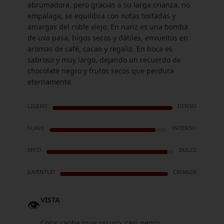
abrumadora, pero gracias a su larga crianza, no
empalaga; se equilibra con notas tostadas y
amargas del roble viejo. En nariz es una bomba
de uva pasa, higos secos y dátiles, envueltos en
aromas de café, cacao y regaliz. En boca es
sabroso y muy largo, dejando un recuerdo de
chocolate negro y frutos secos que perdura
eternamente.
LIGERO
DENSO
SUAVE
INTENSO
SECO
DULCE
JUVENTUD
CRIANZA
VISTA
👁️
Color caoba muy oscuro, casi negro