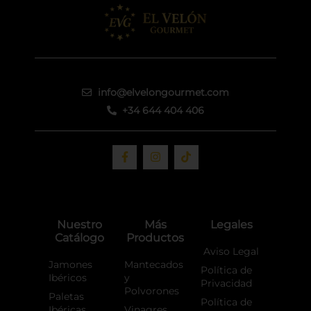
info@elvelongourmet.com
+34 644 404 406
F
I
T
a
n
i
c
s
k
e
t
t
b
a
o
o
g
k
o
r
Nuestro
Más
Legales
k
a
Catálogo
Productos
-
m
f
Aviso Legal
Jamones
Mantecados
Política de
Ibéricos
y
Privacidad
Polvorones
Paletas
Política de
Ibéricas
Vinagres