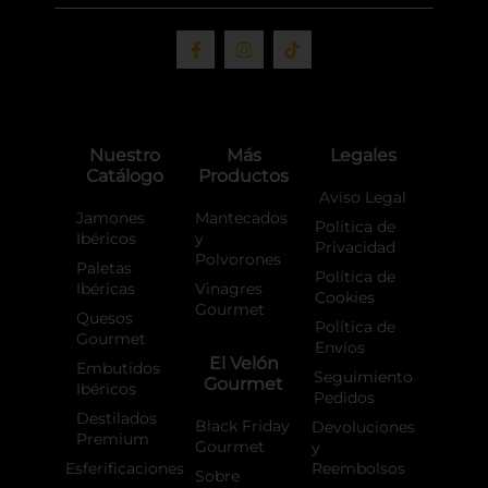
F
I
T
a
n
i
c
s
k
e
t
t
b
a
o
o
g
k
o
r
Nuestro
Más
Legales
k
a
Catálogo
Productos
-
m
f
Aviso Legal
Jamones
Mantecados
Política de
Ibéricos
y
Privacidad
Polvorones
Paletas
Política de
Ibéricas
Vinagres
Cookies
Gourmet
Quesos
Política de
Gourmet
Envíos
El Velón
Embutidos
Seguimiento
Gourmet
Ibéricos
Pedidos
Destilados
Black Friday
Devoluciones
Premium
Gourmet
y
Esferificaciones
Reembolsos
Sobre