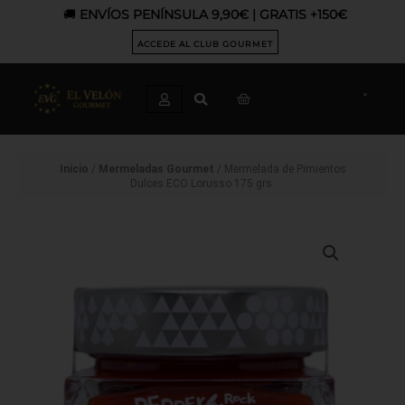
Ir
🚚
ENVÍOS PENÍNSULA 9,90€ | GRATIS +150€
al
contenido
ACCEDE AL CLUB GOURMET
CART
Inicio
/
Mermeladas Gourmet
/ Mermelada de Pimientos
Dulces ECO Lorusso 175 grs.