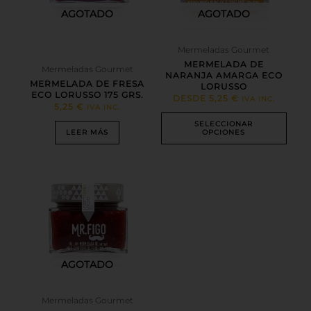
se
AGOTADO
AGOTADO
pueden
elegir
en
Mermeladas Gourmet
la
MERMELADA DE
Mermeladas Gourmet
página
NARANJA AMARGA ECO
MERMELADA DE FRESA
LORUSSO
de
ECO LORUSSO 175 GRS.
DESDE
5,25
€
IVA INC.
producto
5,25
€
IVA INC.
SELECCIONAR
LEER MÁS
OPCIONES
AGOTADO
Mermeladas Gourmet