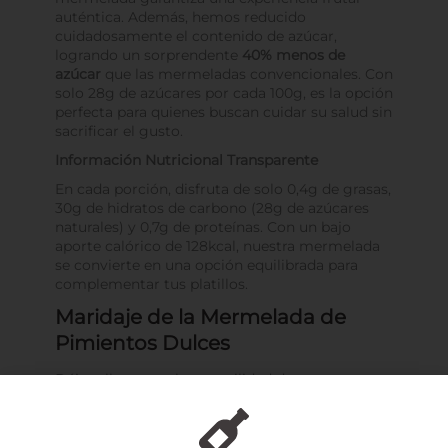
auténtica. Además, hemos reducido
cuidadosamente el contenido de azúcar,
logrando un sorprendente
40% menos de
azúcar
que las mermeladas convencionales. Con
solo 28g de azúcares por cada 100g, es la opción
perfecta para quienes buscan cuidar su salud sin
sacrificar el gusto.
Información Nutricional Transparente
En cada porción, disfruta de solo 0,4g de grasas,
30g de hidratos de carbono (28g de azúcares
naturales) y 0,7g de proteínas. Con un bajo
aporte calórico de 128kcal, nuestra mermelada
se convierte en una opción equilibrada para
complementar tus platillos.
Maridaje de la Mermelada de
Pimientos Dulces
Déjate llevar por la versatilidad de nuestra
mermelada
. Acompaña tus quesos favoritos,
eleva el sabor de tus ensaladas, dale un toque
especial a tus platos de pasta o crea irresistibles