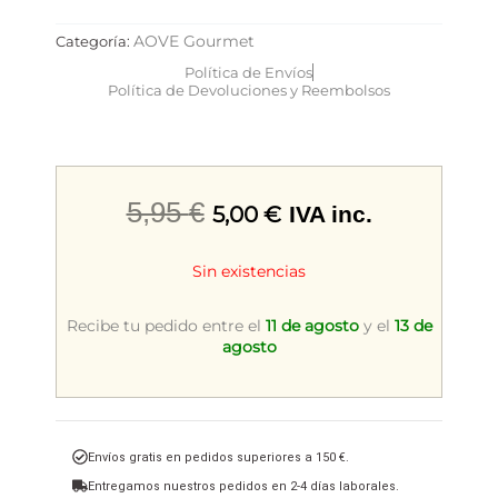
AOVE Gourmet
Categoría:
Política de Envíos
Política de Devoluciones y Reembolsos
El
El
5,95
€
5,00
€
IVA inc.
precio
precio
Sin existencias
original
actual
era:
es:
Recibe tu pedido entre el
11 de agosto
y el
13 de
agosto
5,95 €.
5,00 €.
Envíos gratis en pedidos superiores a 150 €.
Entregamos nuestros pedidos en 2-4 días laborales.