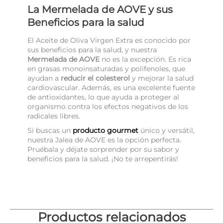
La Mermelada de AOVE y sus
Beneficios para la salud
El Aceite de Oliva Virgen Extra es conocido por
sus beneficios para la salud, y nuestra
Mermelada de AOVE
no es la excepción. Es rica
en grasas monoinsaturadas y polifenoles, que
ayudan a
reducir el colesterol
y mejorar la salud
cardiovascular. Además, es una excelente fuente
de antioxidantes, lo que ayuda a proteger al
organismo contra los efectos negativos de los
radicales libres.
Si buscas un
producto gourmet
único y versátil,
nuestra Jalea de AOVE es la opción perfecta.
Pruébala y déjate sorprender por su sabor y
VERIFICA TU EDAD
beneficios para la salud. ¡No te arrepentirás!
Para acceder a nuestra exclusiva selección de vinos y
destilados, por favor, confirma que eres mayor de 18
años.
Productos relacionados