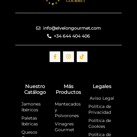
info@elvelongourmet.com
+34 644 404 406
F
I
T
a
n
i
c
s
k
e
t
t
b
a
o
o
g
k
o
r
Nuestro
Más
Legales
k
a
Catálogo
Productos
-
m
f
Aviso Legal
Jamones
Mantecados
Política de
Ibéricos
y
Privacidad
Polvorones
Paletas
Política de
Ibéricas
Vinagres
Cookies
Gourmet
Quesos
Política de