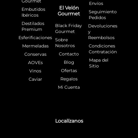
Gourmet
Envíos
El Velón
Embutidos
Seguimiento
Gourmet
Ibéricos
Pedidos
Destilados
Black Friday
Devoluciones
Premium
Gourmet
y
Esferificaciones
Reembolsos
Sobre
Nosotros
Mermeladas
Condiciones
Contratación
Contacto
Conservas
Mapa del
Blog
AOVEs
Sitio
Ofertas
Vinos
Regalos
Caviar
Mi Cuenta
Localízanos