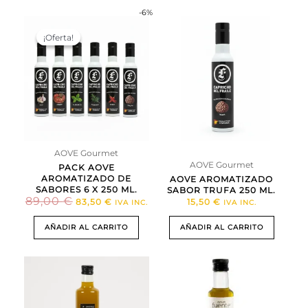
TENGO MÁS DE 18 AÑOS
-6%
EL
EL
PRECIO
PRECIO
¡Oferta!
¡Oferta!
ORIGINAL
ACTUAL
SOY MENOR DE EDAD
ERA:
ES:
89,00 €.
83,50 €.
AOVE Gourmet
AOVE Gourmet
PACK AOVE
AROMATIZADO DE
AOVE AROMATIZADO
SABORES 6 X 250 ML.
SABOR TRUFA 250 ML.
89,00
€
83,50
€
15,50
€
IVA INC.
IVA INC.
AÑADIR AL CARRITO
AÑADIR AL CARRITO