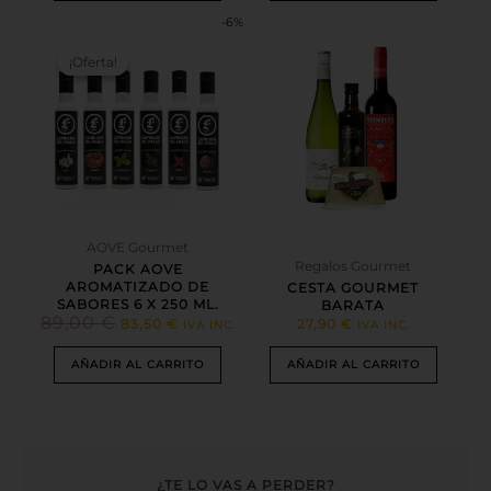
-6%
EL
EL
PRECIO
PRECIO
¡Oferta!
¡Oferta!
ORIGINAL
ACTUAL
ERA:
ES:
89,00 €.
83,50 €.
AOVE Gourmet
Regalos Gourmet
PACK AOVE
AROMATIZADO DE
CESTA GOURMET
SABORES 6 X 250 ML.
BARATA
89,00
€
83,50
€
27,90
€
IVA INC.
IVA INC.
AÑADIR AL CARRITO
AÑADIR AL CARRITO
¿TE LO VAS A PERDER?