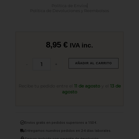
Política de Envíos
Política de Devoluciones y Reembolsos
8,95
€
IVA inc.
Jamón
-
+
AÑADIR AL CARRITO
de
Cebo
50%
Ibérico
Recibe tu pedido entre el
11 de agosto
y el
13 de
Cortado
agosto
a
Cuchillo
100
grs.
cantidad
Envíos gratis en pedidos superiores a 150 €.
Entregamos nuestros pedidos en 2-4 días laborales.
Seguro incluido con garantía de devolución.