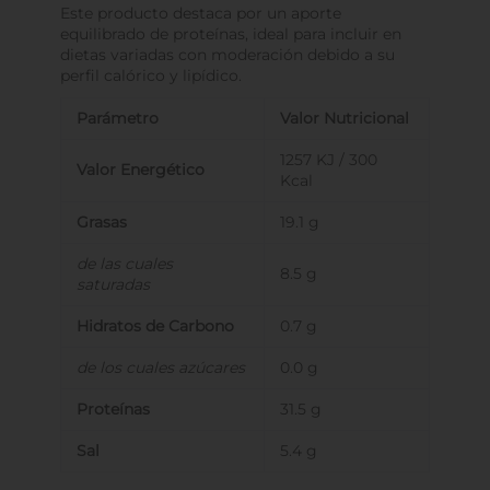
Este producto destaca por un aporte
equilibrado de proteínas, ideal para incluir en
dietas variadas con moderación debido a su
perfil calórico y lipídico.
Parámetro
Valor Nutricional
1257 KJ / 300
Valor Energético
Kcal
Grasas
19.1 g
de las cuales
8.5 g
saturadas
Hidratos de Carbono
0.7 g
de los cuales azúcares
0.0 g
Proteínas
31.5 g
Sal
5.4 g