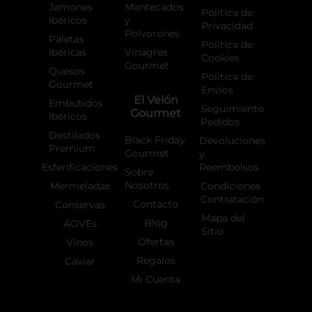
Jamones
Mantecados
Política de
Ibéricos
y
Privacidad
Polvorones
Paletas
Política de
Ibéricas
Vinagres
Cookies
Gourmet
Quesos
Política de
Gourmet
Envíos
El Velón
Embutidos
Seguimiento
Gourmet
Ibéricos
Pedidos
Destilados
Black Friday
Devoluciones
Premium
Gourmet
y
Esferificaciones
Reembolsos
Sobre
Nosotros
Mermeladas
Condiciones
Contratación
Contacto
Conservas
Mapa del
Blog
AOVEs
Sitio
Ofertas
Vinos
Regalos
Caviar
Mi Cuenta