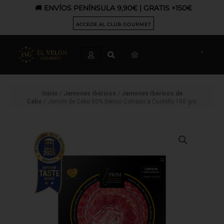
Ir
🚚
ENVÍOS PENÍNSULA 9,90€ | GRATIS +150€
al
contenido
ACCEDE AL CLUB GOURMET
CART
Inicio
/
Jamones Ibéricos
/
Jamones Ibéricos de
Cebo
/ Jamón de Cebo 50% Ibérico Cortado a Cuchillo 100 grs.