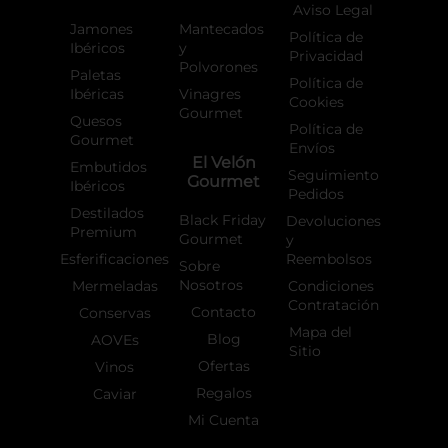
f
Aviso Legal
Jamones
Mantecados
Política de
Ibéricos
y
Privacidad
Polvorones
Paletas
Política de
Ibéricas
Vinagres
Cookies
Gourmet
Quesos
Política de
Gourmet
Envíos
El Velón
Embutidos
Seguimiento
Gourmet
Ibéricos
Pedidos
Destilados
Black Friday
Devoluciones
Premium
Gourmet
y
Esferificaciones
Reembolsos
Sobre
Nosotros
Mermeladas
Condiciones
Contratación
Contacto
Conservas
Mapa del
Blog
AOVEs
Sitio
Ofertas
Vinos
Regalos
Caviar
Mi Cuenta