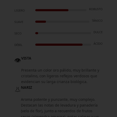
ROBUSTO
LIGERO
TÁNICO
SUAVE
DULCE
SECO
ÁCIDO
DÉBIL
👁️
VISTA
Presenta un color oro pálido, muy brillante y
cristalino, con ligeros reflejos verdosos que
evidencian su larga crianza biológica.
👃
NARIZ
Aroma potente y punzante, muy complejo.
Destacan las notas de levadura y panadería
(velo de flor), junto a recuerdos de frutos
secos (almendra amarga), notas salinas y un