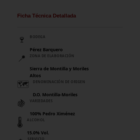
Ficha Técnica Detallada
🍷
BODEGA
Pérez Barquero
📍
ZONA DE ELABORACIÓN
Sierra de Montilla y Moriles
Altos
🗺️
DENOMINACIÓN DE ORIGEN
D.O. Montilla-Moriles
🍇
VARIEDADES
100% Pedro Ximénez
🌡️
ALCOHOL
15.0% Vol.
SERVICIO