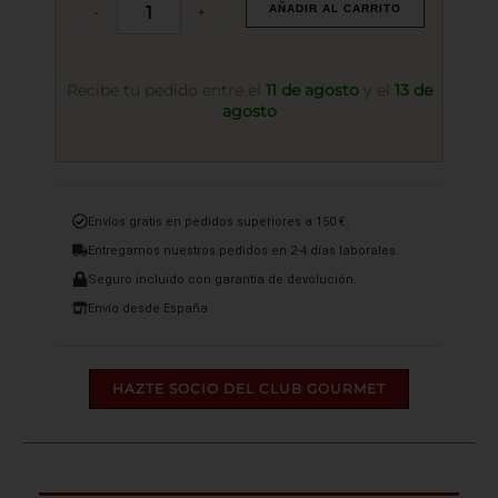
-
+
AÑADIR AL CARRITO
Barquero
Fino
10
Años
Recibe tu pedido entre el
11 de agosto
y el
13 de
cantidad
agosto
Envíos gratis en pedidos superiores a 150 €.
Entregamos nuestros pedidos en 2-4 días laborales.
Seguro incluido con garantía de devolución.
Envío desde España
HAZTE SOCIO DEL CLUB GOURMET