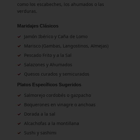
como los escabeches, los ahumados o las
verduras.
Maridajes Clásicos
✓
Jamón Ibérico y Caña de Lomo
✓
Marisco (Gambas, Langostinos, Almejas)
✓
Pescado Frito y a la Sal
✓
Salazones y Ahumados
✓
Quesos curados y semicurados
Platos Específicos Sugeridos
✓
Salmorejo cordobés o gazpacho
✓
Boquerones en vinagre o anchoas
✓
Dorada a la sal
✓
Alcachofas a la montillana
✓
Sushi y sashimi