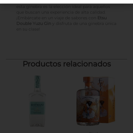
Con su frescura cítrica y su equilibrio perfecto,
esta ginebra es la elección ideal para aquellos
que buscan una experiencia de alta calidad.
¡Embárcate en un viaje de sabores con
Etsu
Double Yuzu Gin
y disfruta de una ginebra única
en su clase!
Productos relacionados