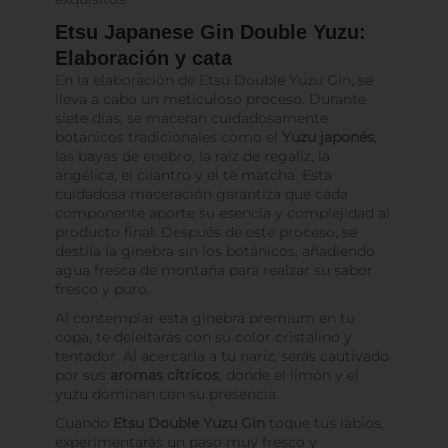
Etsu Japanese Gin Double Yuzu:
Elaboración y cata
En la elaboración de Etsu Double Yuzu Gin, se
lleva a cabo un meticuloso proceso. Durante
siete días, se maceran cuidadosamente
botánicos tradicionales como el
Yuzu japonés
,
las bayas de enebro, la raíz de regaliz, la
angélica, el cilantro y el té matcha. Esta
cuidadosa maceración garantiza que cada
componente aporte su esencia y complejidad al
producto final. Después de este proceso, se
destila la ginebra sin los botánicos, añadiendo
agua fresca de montaña para realzar su sabor
fresco y puro.
Al contemplar esta ginebra premium en tu
copa, te deleitarás con su color cristalino y
tentador. Al acercarla a tu nariz, serás cautivado
por sus
aromas cítricos
, donde el limón y el
yuzu dominan con su presencia.
Cuando
Etsu Double Yuzu Gin
toque tus labios,
experimentarás un paso muy fresco y