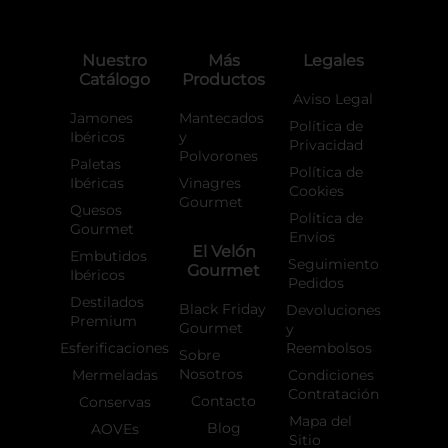
e
t
t
b
a
o
o
g
k
o
r
Nuestro
Más
Legales
k
a
Catálogo
Productos
-
m
f
Aviso Legal
Jamones
Mantecados
Política de
Ibéricos
y
Privacidad
Polvorones
Paletas
Política de
Ibéricas
Vinagres
Cookies
Gourmet
Quesos
Política de
Gourmet
Envíos
El Velón
Embutidos
Seguimiento
Gourmet
Ibéricos
Pedidos
Destilados
Black Friday
Devoluciones
Premium
Gourmet
y
Esferificaciones
Reembolsos
Sobre
Nosotros
Mermeladas
Condiciones
Contratación
Contacto
Conservas
Mapa del
Blog
AOVEs
Sitio