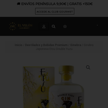
Ir
🚚
ENVÍOS PENÍNSULA 9,90€ | GRATIS +150€
al
contenido
ACCEDE AL CLUB GOURMET
CART
Inicio
/
Destilados y Bebidas Premium
/
Ginebra
/ Ginebra
Japonesa Etsu Double Yuzu