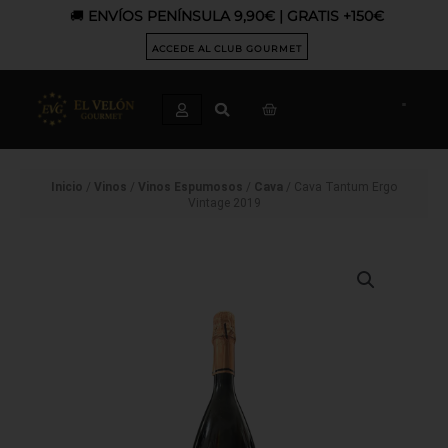
Ir
🚚
ENVÍOS PENÍNSULA 9,90€ | GRATIS +150€
al
contenido
ACCEDE AL CLUB GOURMET
CART
Inicio
/
Vinos
/
Vinos Espumosos
/
Cava
/ Cava Tantum Ergo
Vintage 2019