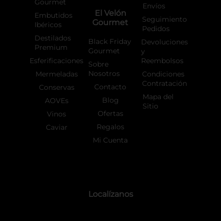
Gourmet
Envíos
El Velón
Embutidos
Seguimiento
Gourmet
Ibéricos
Pedidos
Destilados
Black Friday
Devoluciones
Premium
Gourmet
y
Esferificaciones
Reembolsos
Sobre
Nosotros
Mermeladas
Condiciones
Contratación
Contacto
Conservas
Mapa del
Blog
AOVEs
Sitio
Ofertas
Vinos
Regalos
Caviar
Mi Cuenta
Localízanos