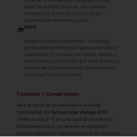
notas de autólisis (brioche, pan tostado,
mantequilla, frutos secos) y un fondo
especiado de vainilla muy sutil.
👄
BOCA
Ataque cremoso y envolvente. La burbuja,
perfectamente integrada, aporta una textura
acariciante. Es un Cava con cuerpo, amplio y
estructurado, con un paso por boca glorioso y
un final larguísimo sostenido por una acidez
cítrica que limpia el paladar.
Consumo y Conservación
Para apreciar en su totalidad la increíble
complejidad del
Tantum Ergo Vintage 2019
,
sírvelo a unos 8 °C en una copa de vino blanco.
Esto permitirá que sus aromas se expandan.
Aunque está en un momento óptimo de consumo,