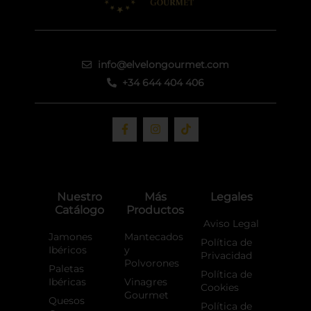
info@elvelongourmet.com
+34 644 404 406
F
I
T
a
n
i
c
s
k
e
t
t
b
a
o
o
g
k
o
r
Nuestro
Más
Legales
k
a
Catálogo
Productos
-
m
f
Aviso Legal
Jamones
Mantecados
Política de
Ibéricos
y
Privacidad
Polvorones
Paletas
Política de
Ibéricas
Vinagres
Cookies
Gourmet
Quesos
Política de