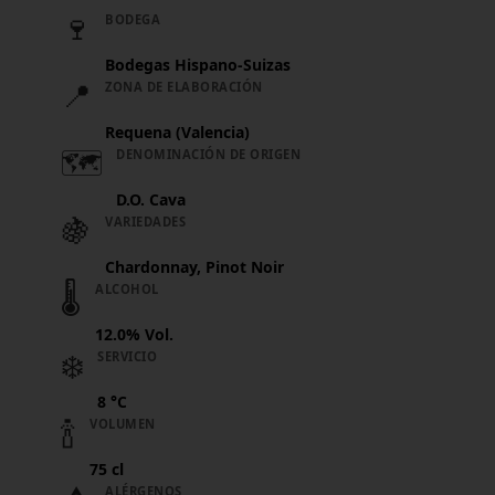
🍷
BODEGA
Bodegas Hispano-Suizas
📍
ZONA DE ELABORACIÓN
Requena (Valencia)
🗺️
DENOMINACIÓN DE ORIGEN
D.O. Cava
🍇
VARIEDADES
Chardonnay, Pinot Noir
🌡️
ALCOHOL
12.0% Vol.
❄️
SERVICIO
8 °C
🍾
VOLUMEN
75 cl
ALÉRGENOS