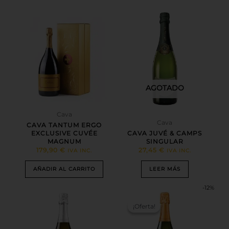
AGOTADO
Cava
Cava
CAVA TANTUM ERGO
EXCLUSIVE CUVÉE
CAVA JUVÉ & CAMPS
MAGNUM
SINGULAR
179,90
€
27,45
€
IVA INC.
IVA INC.
AÑADIR AL CARRITO
LEER MÁS
-12%
EL
EL
PRECIO
PRECIO
¡Oferta!
¡Oferta!
ORIGINAL
ACTUAL
ERA:
ES:
13,50 €.
11,90 €.