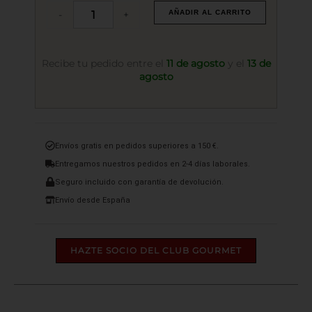
Cava
-
+
AÑADIR AL CARRITO
Tantum
Ergo
Vintage
2019
Recibe tu pedido entre el
11 de agosto
y el
13 de
cantidad
agosto
Envíos gratis en pedidos superiores a 150 €.
Entregamos nuestros pedidos en 2-4 días laborales.
Seguro incluido con garantía de devolución.
Envío desde España
HAZTE SOCIO DEL CLUB GOURMET