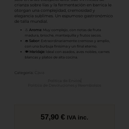
crianza sobre lías y la fermentación en barrica le
otorgan una complejidad, cremosidad y
elegancia sublimes. Un espumoso gastronómico
de talla mundial.
👃
Aroma:
Muy complejo, con notas de fruta
madura, brioche, mantequilla y frutos secos.
👄
Sabor:
Extraordinariamente cremoso y amplio,
con una burbuja finísima y un final eterno.
🍽️
Maridaje:
Ideal con asados, aves nobles, carnes
blancas y platos de alta cocina.
Cava
Categoría:
Política de Envíos
Política de Devoluciones y Reembolsos
57,90
€
IVA inc.