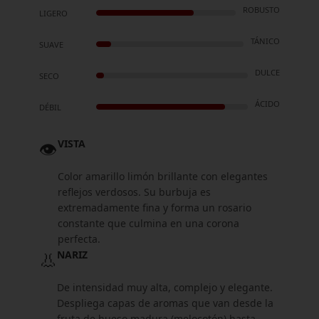
ROBUSTO
LIGERO
TÁNICO
SUAVE
DULCE
SECO
ÁCIDO
DÉBIL
👁️
VISTA
Color amarillo limón brillante con elegantes
reflejos verdosos. Su burbuja es
extremadamente fina y forma un rosario
constante que culmina en una corona
perfecta.
👃
NARIZ
De intensidad muy alta, complejo y elegante.
Despliega capas de aromas que van desde la
fruta de hueso madura (melocotón) hasta