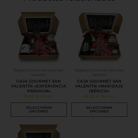
Este
Este
producto
producto
tiene
tiene
múltiples
múltiples
variantes.
variantes.
Las
Las
opciones
opciones
se
se
pueden
pueden
elegir
elegir
en
en
Regalos Gourmet para San
Regalos Gourmet para San
Valentín
Valentín
la
la
página
página
CAJA GOURMET SAN
CAJA GOURMET SAN
VALENTÍN «EXPERIENCIA
VALENTÍN «MARIDAJE
de
de
PREMIUM»
IBÉRICO»
producto
producto
39,90
€
49,90
€
IVA INC.
IVA INC.
SELECCIONAR
SELECCIONAR
OPCIONES
OPCIONES
Este
producto