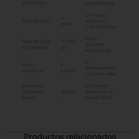
salchichón)
para degustar
Un toque
A
Tripa de Caza
silvestre y
elegir
muy exclusivo
Sabor
Paté de Caza
110-150
gourmet
o Conservas
grs
excepcional
El
Picos
2
acompañante
Artesanos
bolsas
crujiente ideal
Anacardos
El capricho
Chocolate
110 grs
dulce que no
Negro
puede faltar
Productos relacionados