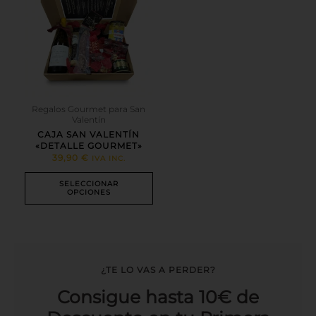
tiene
múltiples
variantes.
Las
opciones
se
pueden
elegir
en
Regalos Gourmet para San
Valentín
la
página
CAJA SAN VALENTÍN
«DETALLE GOURMET»
de
39,90
€
IVA INC.
producto
SELECCIONAR
OPCIONES
¿TE LO VAS A PERDER?
Consigue hasta 10€ de