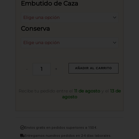
Embutido de Caza
Exclusivo"
cantidad
Conserva
-
+
AÑADIR AL CARRITO
Recibe tu pedido entre el
11 de agosto
y el
13 de
agosto
Envíos gratis en pedidos superiores a 150 €.
Entregamos nuestros pedidos en 2-4 días laborales.