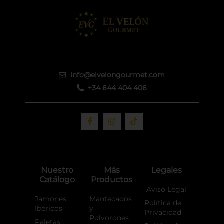
info@elvelongourmet.com
+34 644 404 406
F
I
T
a
n
i
c
s
k
e
t
t
b
a
o
o
g
k
o
r
Nuestro
Más
Legales
k
a
Catálogo
Productos
-
m
f
Aviso Legal
Jamones
Mantecados
Política de
Ibéricos
y
Privacidad
Polvorones
Paletas