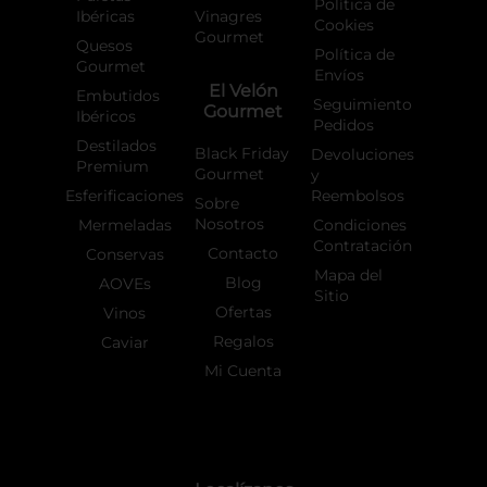
Política de
Ibéricas
Vinagres
Cookies
Gourmet
Quesos
Política de
Gourmet
Envíos
El Velón
Embutidos
Seguimiento
Gourmet
Ibéricos
Pedidos
Destilados
Black Friday
Devoluciones
Premium
Gourmet
y
Esferificaciones
Reembolsos
Sobre
Nosotros
Mermeladas
Condiciones
Contratación
Contacto
Conservas
Mapa del
Blog
AOVEs
Sitio
Ofertas
Vinos
Regalos
Caviar
Mi Cuenta