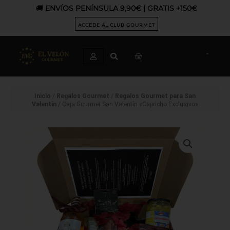
Ir
🚚
ENVÍOS PENÍNSULA 9,90€ | GRATIS +150€
al
contenido
ACCEDE AL CLUB GOURMET
CART
Inicio
/
Regalos Gourmet
/
Regalos Gourmet para San
Valentín
/ Caja Gourmet San Valentín «Capricho Exclusivo»