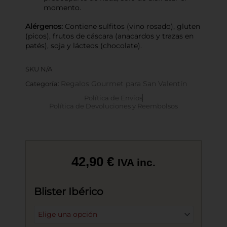
momento.
Alérgenos:
Contiene sulfitos (vino rosado), gluten
(picos), frutos de cáscara (anacardos y trazas en
patés), soja y lácteos (chocolate).
SKU
N/A
Regalos Gourmet para San Valentín
Categoría:
Política de Envíos
Política de Devoluciones y Reembolsos
42,90
€
IVA inc.
Caja
Blister Ibérico
Gourmet
San
Valentín
"Capricho