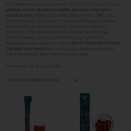
No hablamos solo de jamones ibéricos: la marca ofrece
paletas, lomos de bellota, cañas de presa, chorizos y
salchichones
, todos elaborados bajo el sello
SRC
y la
Denominación de Origen Protegida Jabugo. Comprar
online estos productos no solo garantiza calidad
premium, sino que te permite acceder a ediciones
seleccionadas, precios competitivos y formatos
adaptados a tu consumo: desde
jamón Sánchez Romero
Carvajal loncheado
para el día a día, hasta embutidos
ibéricos enteros para eventos especiales.
Mostrando los 8 resultados
Este
Este
producto
produ
tiene
tiene
múltiples
múltip
variantes.
varian
Las
Las
opciones
opcio