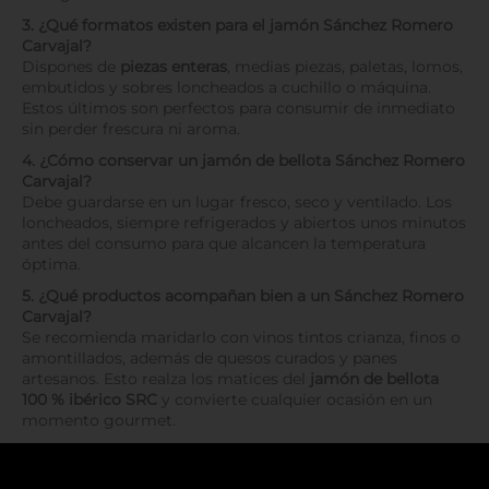
3. ¿Qué formatos existen para el jamón Sánchez Romero
Carvajal?
Dispones de
piezas enteras
, medias piezas, paletas, lomos,
embutidos y sobres loncheados a cuchillo o máquina.
Estos últimos son perfectos para consumir de inmediato
sin perder frescura ni aroma.
4. ¿Cómo conservar un jamón de bellota Sánchez Romero
Carvajal?
Debe guardarse en un lugar fresco, seco y ventilado. Los
loncheados, siempre refrigerados y abiertos unos minutos
antes del consumo para que alcancen la temperatura
óptima.
5. ¿Qué productos acompañan bien a un Sánchez Romero
Carvajal?
Se recomienda maridarlo con vinos tintos crianza, finos o
amontillados, además de quesos curados y panes
artesanos. Esto realza los matices del
jamón de bellota
100 % ibérico SRC
y convierte cualquier ocasión en un
momento gourmet.