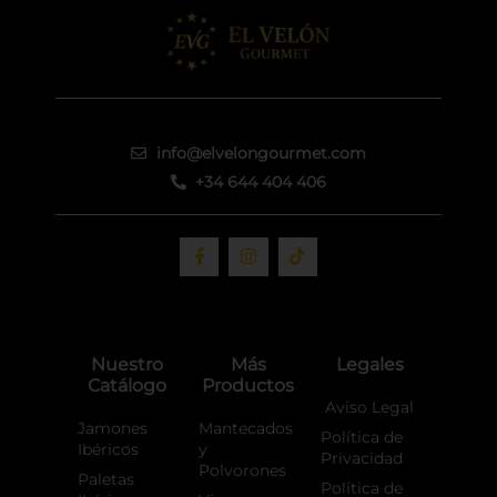
info@elvelongourmet.com
+34 644 404 406
F
I
T
a
n
i
c
s
k
e
t
t
b
a
o
o
g
k
o
r
Nuestro
Más
Legales
k
a
Catálogo
Productos
-
m
f
Aviso Legal
Jamones
Mantecados
Política de
Ibéricos
y
Privacidad
Polvorones
Paletas
Política de