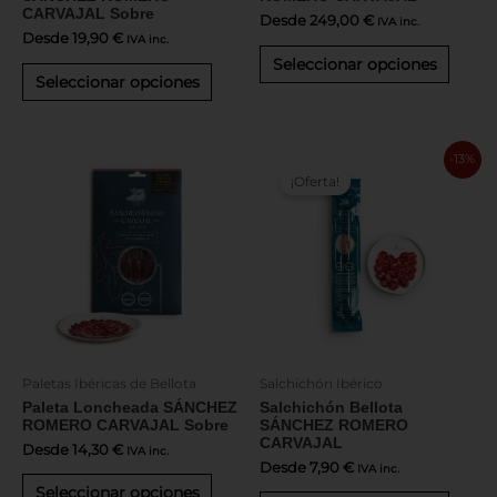
de
de
CARVAJAL Sobre
producto
produ
Desde
249,00
€
IVA inc.
Desde
19,90
€
IVA inc.
Seleccionar opciones
Seleccionar opciones
Este
Este
-13%
producto
produ
¡Oferta!
tiene
tiene
múltiples
múltip
variantes.
varian
Las
Las
opciones
opcio
se
se
pueden
puede
elegir
elegir
en
en
Paletas Ibéricas de Bellota
Salchichón Ibérico
la
la
Paleta Loncheada SÁNCHEZ
Salchichón Bellota
página
págin
ROMERO CARVAJAL Sobre
SÁNCHEZ ROMERO
de
de
CARVAJAL
producto
produ
Desde
14,30
€
IVA inc.
Desde
7,90
€
IVA inc.
Seleccionar opciones