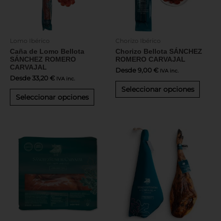
se
se
pueden
puede
elegir
elegir
en
en
Lomo Ibérico
Chorizo Ibérico
la
la
Caña de Lomo Bellota
Chorizo Bellota SÁNCHEZ
página
págin
SÁNCHEZ ROMERO
ROMERO CARVAJAL
de
de
CARVAJAL
producto
produ
Desde
9,00
€
IVA inc.
Desde
33,20
€
IVA inc.
Seleccionar opciones
Seleccionar opciones
Este
produ
tiene
múltip
varian
Las
opcio
se
puede
elegir