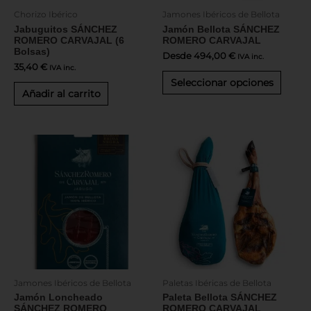
en
Chorizo Ibérico
Jamones Ibéricos de Bellota
la
Jabuguitos SÁNCHEZ
Jamón Bellota SÁNCHEZ
págin
ROMERO CARVAJAL (6
ROMERO CARVAJAL
de
Bolsas)
produ
Desde
494,00
€
IVA inc.
35,40
€
IVA inc.
Seleccionar opciones
Añadir al carrito
Este
Este
producto
produ
tiene
tiene
múltiples
múltip
variantes.
varian
Las
Las
opciones
opcio
se
se
pueden
puede
elegir
elegir
en
en
Jamones Ibéricos de Bellota
Paletas Ibéricas de Bellota
la
la
Jamón Loncheado
Paleta Bellota SÁNCHEZ
página
págin
SÁNCHEZ ROMERO
ROMERO CARVAJAL