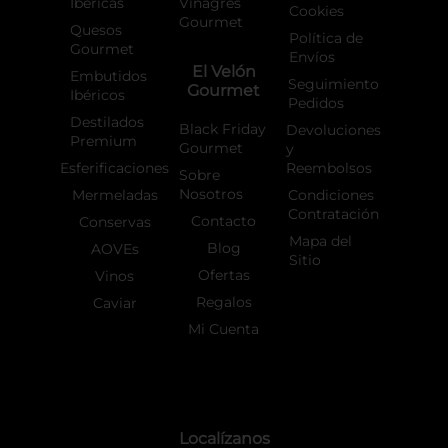
Ibéricas
Vinagres
Cookies
Gourmet
Quesos
Política de
Gourmet
Envíos
El Velón
Embutidos
Seguimiento
Gourmet
Ibéricos
Pedidos
Destilados
Black Friday
Devoluciones
Premium
Gourmet
y
Esferificaciones
Reembolsos
Sobre
Nosotros
Mermeladas
Condiciones
Contratación
Contacto
Conservas
Mapa del
Blog
AOVEs
Sitio
Ofertas
Vinos
Regalos
Caviar
Mi Cuenta
Localízanos