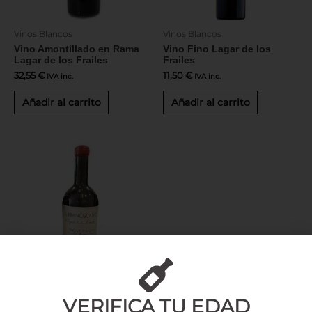
Vinos Blancos
Vinos Blancos
Vino Amontillado en Rama
Vino Fino Lagar de los
Lagar de los Frailes
Frailes
32,55
€
11,50
€
IVA inc.
IVA inc.
Añadir al carrito
Añadir al carrito
Vinos Blancos
VERIFICA TU EDAD
Vino Fino Viejísimo «El