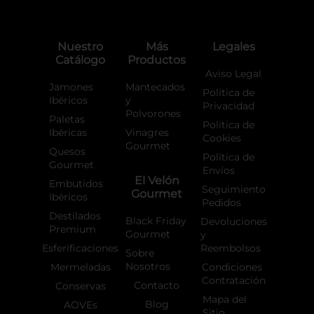
e
t
t
b
a
o
o
g
k
o
r
Nuestro
Más
Legales
k
a
Catálogo
Productos
-
m
f
Aviso Legal
Jamones
Mantecados
Política de
Ibéricos
y
Privacidad
Polvorones
Paletas
Política de
Ibéricas
Vinagres
Cookies
Gourmet
Quesos
Política de
Gourmet
Envíos
El Velón
Embutidos
Seguimiento
Gourmet
Ibéricos
Pedidos
Destilados
Black Friday
Devoluciones
Premium
Gourmet
y
Esferificaciones
Reembolsos
Sobre
Nosotros
Mermeladas
Condiciones
Contratación
Contacto
Conservas
Mapa del
Blog
AOVEs
Sitio