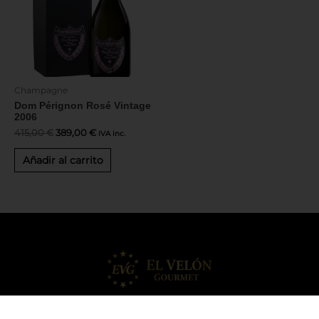
Champagne
Dom Pérignon Rosé Vintage
2006
415,00
€
389,00
€
IVA inc.
Añadir al carrito