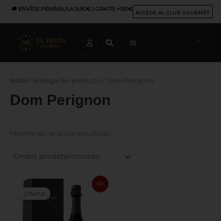
Ir
🚚
ENVÍOS PENÍNSULA 9,90€ | GRATIS +150€
al
ACCEDE AL CLUB GOURMET
contenido
CART
Inicio
/ Bodega del producto / Dom Perignon
Dom Perignon
Mostrando el único resultado
El
El
-6%
precio
precio
¡Oferta!
original
actual
era:
es:
415,00 €.
389,00 €.