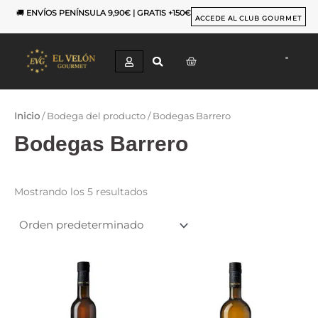
Ir
🚚
ENVÍOS PENÍNSULA 9,90€ | GRATIS +150€
al
ACCEDE AL CLUB GOURMET
contenido
CART
Inicio
/ Bodega del producto / Bodegas Barrero
Bodegas Barrero
Mostrando los 5 resultados