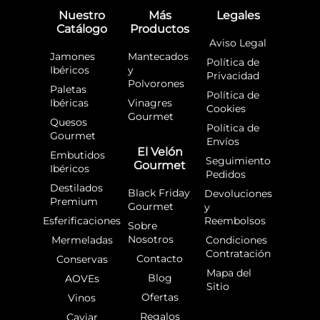
o
r
Nuestro
Más
Legales
k
a
Catálogo
Productos
-
m
f
Aviso Legal
Jamones
Mantecados
Política de
Ibéricos
y
Privacidad
Polvorones
Paletas
Política de
Ibéricas
Vinagres
Cookies
Gourmet
Quesos
Política de
Gourmet
Envíos
El Velón
Embutidos
Seguimiento
Gourmet
Ibéricos
Pedidos
Destilados
Black Friday
Devoluciones
Premium
Gourmet
y
Esferificaciones
Reembolsos
Sobre
Nosotros
Mermeladas
Condiciones
Contratación
Contacto
Conservas
Mapa del
Blog
AOVEs
Sitio
Ofertas
Vinos
Regalos
Caviar