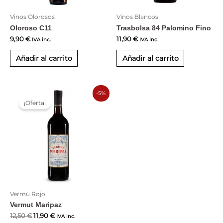
Vinos Olorosos
Vinos Blancos
Oloroso C11
Trasbolsa 84 Palomino Fino
9,90
€
11,90
€
IVA inc.
IVA inc.
Añadir al carrito
Añadir al carrito
El
El
-5%
precio
precio
¡Oferta!
original
actual
era:
es:
12,50 €.
11,90 €.
Vermú Rojo
VERIFICA TU EDAD
Vermut Maripaz
12,50
€
11,90
€
IVA inc.