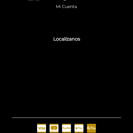
Mi Cuenta
Localízanos
C
C
C
C
G